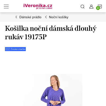
Přejít
N
na
obsah
Dámské prádlo
Noční košilky
K
Košilka noční dámská dlouhý
rukáv 19175P
🇨🇿 Česká značka