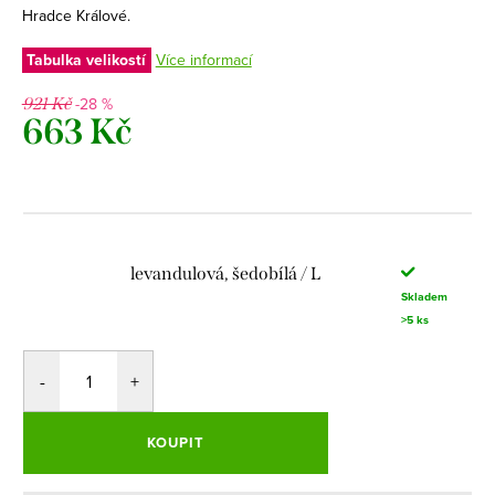
Hradce Králové.
Tabulka velikostí
Více informací
-28 %
921 Kč
663 Kč
Měrná
cena:
levandulová, šedobílá / L
Skladem
>5 ks
KOUPIT