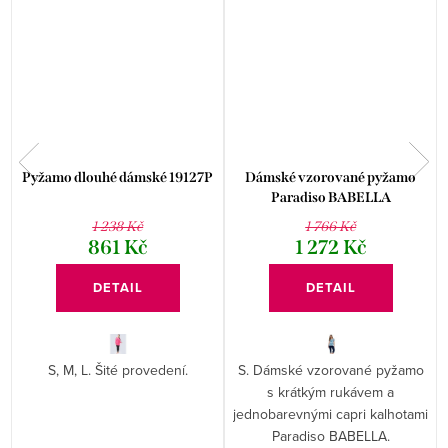
Pyžamo dlouhé dámské 19127P
Dámské vzorované pyžamo
Paradiso BABELLA
1 238 Kč
1 766 Kč
861 Kč
1 272 Kč
DETAIL
DETAIL
S, M, L. Šité provedení.
S. Dámské vzorované pyžamo
a
s krátkým rukávem a
jednobarevnými capri kalhotami
Paradiso BABELLA.