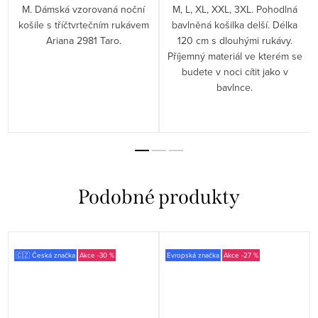
M. Dámská vzorovaná noční
M, L, XL, XXL, 3XL. Pohodlná
košile s tříčtvrtečním rukávem
bavlněná košilka delší. Délka
Ariana 2981 Taro.
120 cm s dlouhými rukávy.
Příjemný materiál ve kterém se
budete v noci cítit jako v
bavlnce.
🇨🇿 Česká značka
-30 %
Evropská značka
-27 %