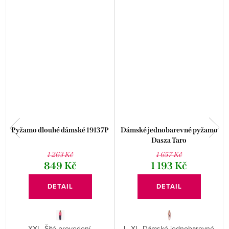
Pyžamo dlouhé dámské 19137P
Dámské jednobarevné pyžamo
Dasza Taro
1 263 Kč
1 657 Kč
849 Kč
1 193 Kč
DETAIL
DETAIL
XXL. Šité provedení.
L, XL. Dámské jednobarevné