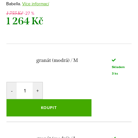
Babella.
Více informací
-27 %
1 755 Kč
1 264 Kč
Měrná
cena:
granát (modrá) / M
Skladem
3 ks
KOUPIT