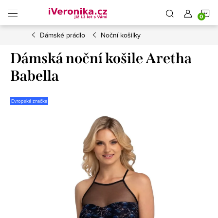
Přejít
N
na
obsah
Dámské prádlo
Noční košilky
K
Dámská noční košile Aretha
Babella
Evropská značka