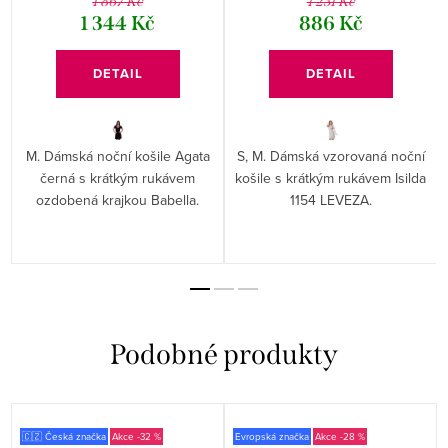
1 867 Kč
1 231 Kč
1 344 Kč
886 Kč
DETAIL
DETAIL
M. Dámská noční košile Agata
S, M. Dámská vzorovaná noční
černá s krátkým rukávem
košile s krátkým rukávem Isilda
ozdobená krajkou Babella.
1154 LEVEZA.
🇨🇿 Česká značka
-32 %
Evropská značka
-28 %