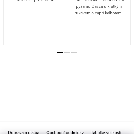
a
pyžamo Dasza s krátkým
rukávem a capri kalhotami.
Z
á
p
a
t
í
Doprava a platba
Obchodní podmínky
Tabulky velikostí