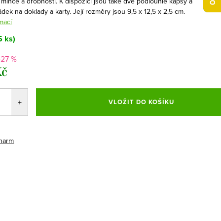
 mince a drobnosti. K dispozici jsou také dvě podlouhlé kapsy a
ádek na doklady a karty. Její rozměry jsou 9,5 x 12,5 x 2,5 cm.
mací
5 ks)
–27 %
Kč
VLOŽIT DO KOŠÍKU
harm