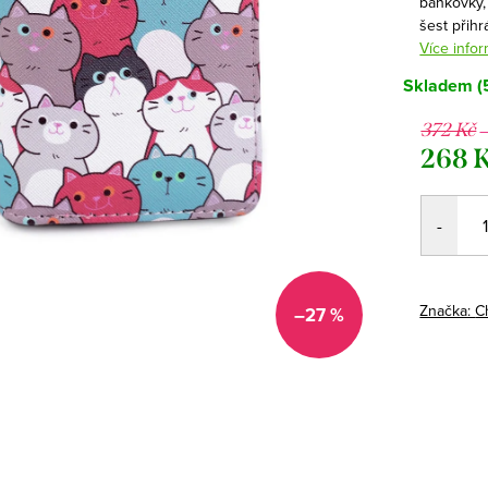
bankovky,
šest přihr
Více infor
Skladem
(
372 Kč
268 
Měrná
cena:
Značka:
C
–27 %