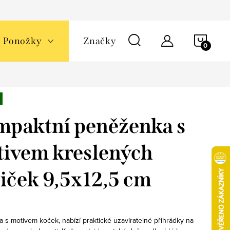
NÁKU
Ponožky
Značky
KOŠÍ
paktní peněženka s
ivem kreslených
iček 9,5x12,5 cm
 s motivem koček, nabízí praktické uzavíratelné přihrádky na