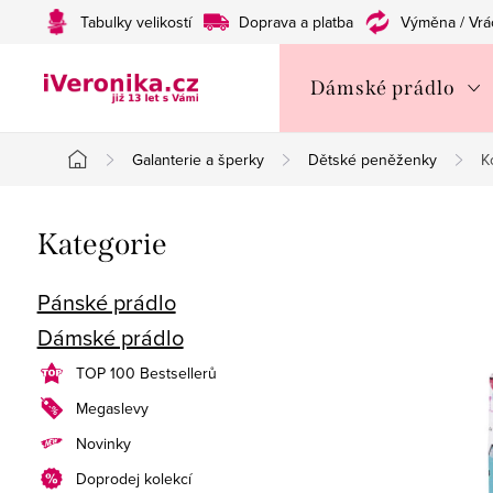
Přejít
Tabulky velikostí
Doprava a platba
Výměna / Vrá
na
obsah
Dámské prádlo
Galanterie a šperky
Dětské peněženky
K
Domů
P
Přeskočit
Kategorie
o
kategorie
s
Pánské prádlo
Dámské prádlo
t
TOP 100 Bestsellerů
r
Megaslevy
a
Novinky
n
Doprodej kolekcí