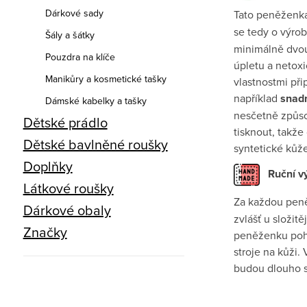
Dárkové sady
Tato peněženka
se tedy o výro
Šály a šátky
minimálně dvou
Pouzdra na klíče
úpletu a netoxi
Manikůry a kosmetické tašky
vlastnostmi př
například
snadn
Dámské kabelky a tašky
nesčetně způso
Dětské prádlo
tisknout, takž
Dětské bavlněné roušky
syntetické kůže 
Doplňky
Ruční v
Látkové roušky
Za každou pen
Dárkové obaly
zvlášť u složitě
Značky
peněženku pohro
stroje na kůži
budou dlouho sl