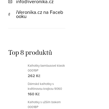
info
@
iveronika.cz
iVeronika.cz na Faceb
ooku
Top 8 produktů
Kalhotky bambusové klasik
00019P
262 Kč
Dámské kalhotky s
květinovou krajkou 9060
160 Kč
Kalhotky s užším bokem
00018P