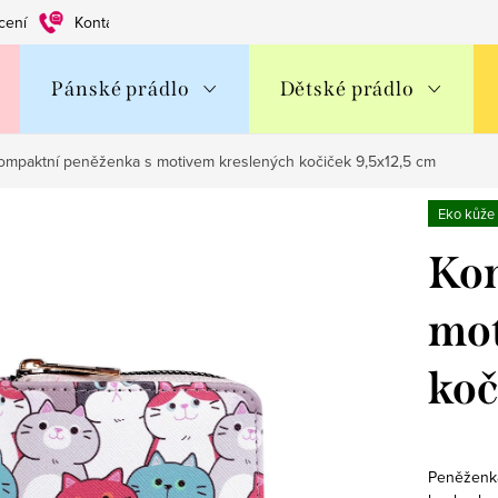
cení
Kontakty
Obchodní podmínky
Ochrana os. údajů
Pánské prádlo
Dětské prádlo
ompaktní peněženka s motivem kreslených kočiček 9,5x12,5 cm
Eko kůže
Kom
mot
koč
Peněženka