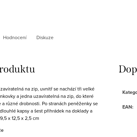
Hodnocení
Diskuze
produktu
Dop
avíratelná na zip, uvnitř se nachází tři velké
Katego
nkovky a jedna uzavíratelná na zip, do které
 a různé drobnosti. Po stranách peněženky se
EAN
:
dlouhlé kapsy a šest přihrádek na doklady a
9,5 x 12,5 x 2,5 cm
že