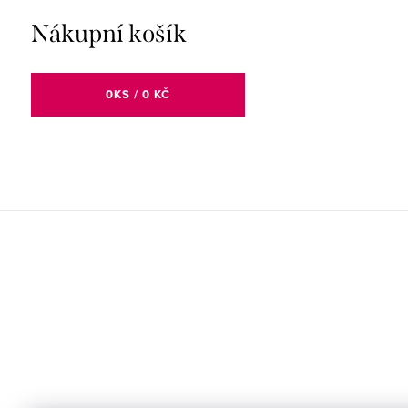
Nákupní košík
0
KS /
0 KČ
Z
á
p
a
t
í