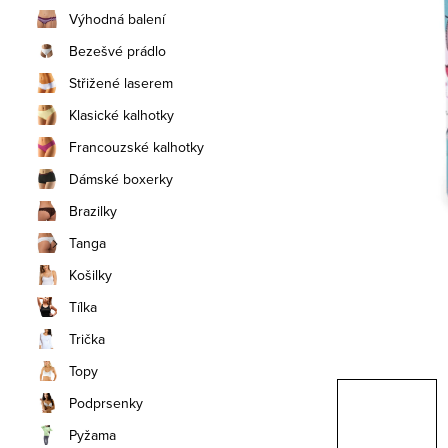
n
Výhodná balení
í
Bezešvé prádlo
Střižené laserem
p
Klasické kalhotky
a
Francouzské kalhotky
n
Dámské boxerky
e
Brazilky
Tanga
l
Košilky
Tílka
Trička
Topy
Podprsenky
Pyžama