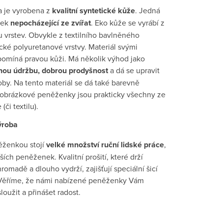
 je vyrobena z
kvalitní syntetické kůže
. Jedná
bek
nepocházející ze zvířat
. Eko kůže se vyrábí z
 vrstev. Obvykle z textilního bavlněného
cké polyuretanové vrstvy. Materiál svými
ipomíná pravou kůži. Má několik výhod jako
ou údržbu, dobrou prodyšnost
a dá se upravit
by. Na tento materiál se dá také barevně
e obrázkové peněženky jsou prakticky všechny ze
(či textilu).
ýroba
ěženkou stojí
velké množství ruční lidské práce
,
jších peněženek. Kvalitní prošití, které drží
madě a dlouho vydrží, zajišťují speciální šicí
. Věříme, že námi nabízené peněženky Vám
oužit a přinášet radost.