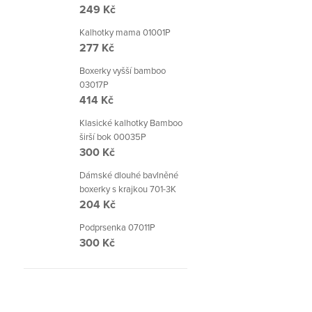
249 Kč
Kalhotky mama 01001P
277 Kč
Boxerky vyšší bamboo
03017P
414 Kč
Klasické kalhotky Bamboo
širší bok 00035P
300 Kč
Dámské dlouhé bavlněné
boxerky s krajkou 701-3K
204 Kč
Podprsenka 07011P
300 Kč