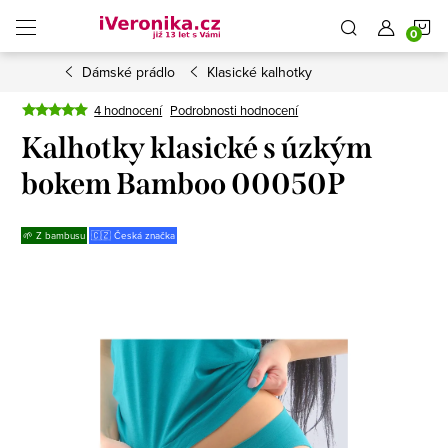
Přejít
N
na
obsah
Dámské prádlo
Klasické kalhotky
K
4 hodnocení
Podrobnosti hodnocení
Kalhotky klasické s úzkým
bokem Bamboo 00050P
🌱 Z bambusu
🇨🇿 Česká značka