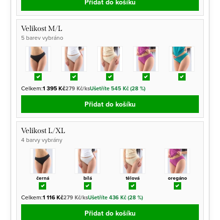
Přidat do košíku
Velikost M/L
5 barev vybráno
Celkem:
1 395 Kč
279 Kč/ks
Ušetříte 545 Kč (28 %)
Přidat do košíku
Velikost L/XL
4 barvy vybrány
černá
bílá
tělová
oregáno
Celkem:
1 116 Kč
279 Kč/ks
Ušetříte 436 Kč (28 %)
Přidat do košíku