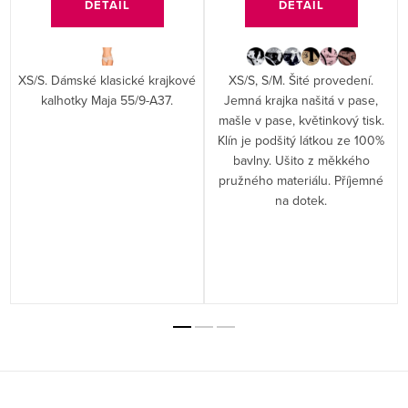
DETAIL
DETAIL
XS/S. Dámské klasické krajkové
XS/S, S/M. Šité provedení.
kalhotky Maja 55/9-A37.
Jemná krajka našitá v pase,
mašle v pase, květinkový tisk.
Klín je podšitý látkou ze 100%
bavlny. Ušito z měkkého
pružného materiálu. Příjemné
na dotek.
Z