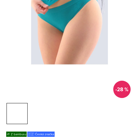
-28 %
🌱 Z bambusu
🇨🇿 Česká značka