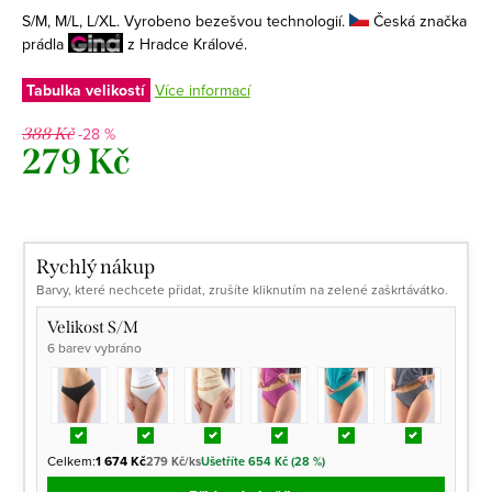
S/M, M/L, L/XL. Vyrobeno bezešvou technologií.
Česká značka
prádla
z Hradce Králové.
Tabulka velikostí
Více informací
-28 %
388 Kč
279 Kč
Měrná
cena:
Rychlý nákup
Barvy, které nechcete přidat, zrušíte kliknutím na zelené zaškrtávátko.
Velikost S/M
6 barev vybráno
Celkem:
1 674 Kč
279 Kč/ks
Ušetříte 654 Kč (28 %)