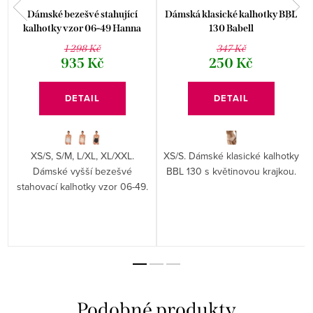
Dámské bezešvé stahující
Dámská klasické kalhotky BBL
kalhotky vzor 06-49 Hanna
130 Babell
Style
1 298 Kč
347 Kč
935 Kč
250 Kč
DETAIL
DETAIL
XS/S, S/M, L/XL, XL/XXL.
XS/S. Dámské klasické kalhotky
Dámské vyšší bezešvé
BBL 130 s květinovou krajkou.
stahovací kalhotky vzor 06-49.