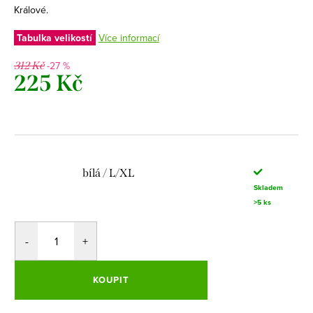
Králové.
Tabulka velikostí
Více informací
-27 %
312 Kč
225 Kč
Měrná
cena:
bílá / L/XL
Skladem
>5 ks
KOUPIT