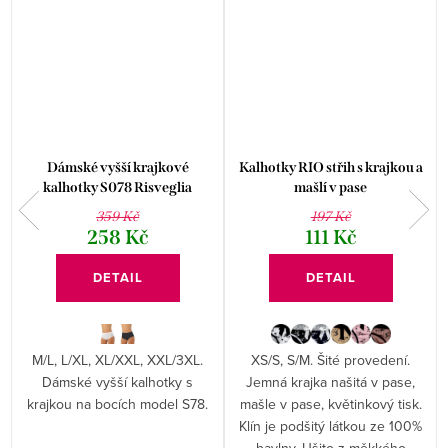
Dámské vyšší krajkové
Kalhotky RIO střih s krajkou a
kalhotky S078 Risveglia
mašlí v pase
359 Kč
197 Kč
258 Kč
111 Kč
DETAIL
DETAIL
M/L, L/XL, XL/XXL, XXL/3XL.
XS/S, S/M. Šité provedení.
Dámské vyšší kalhotky s
Jemná krajka našitá v pase,
krajkou na bocích model S78.
mašle v pase, květinkový tisk.
Klín je podšitý látkou ze 100%