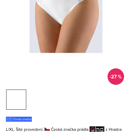
-27 %
🇨🇿 Česká značka
L/XL. Šité provedení.
Česká značka prádla
z Hradce