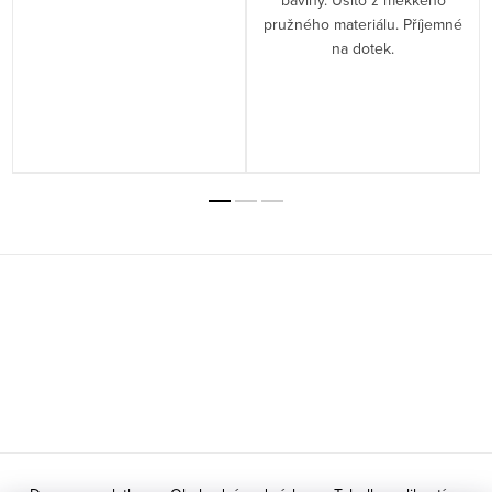
bavlny. Ušito z měkkého
pružného materiálu. Příjemné
na dotek.
Z
á
p
a
t
í