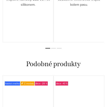
silikonem.
kolem pasu.
Italská značka
🍂 Z modalu
-28 %
-43 %