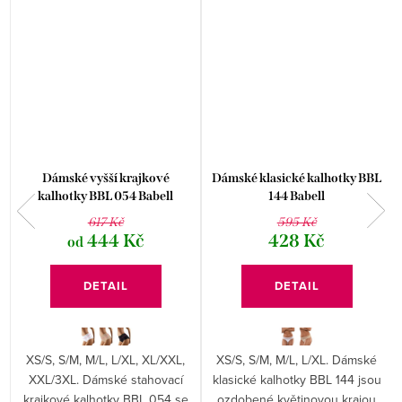
Dámské vyšší krajkové
Dámské klasické kalhotky BBL
kalhotky BBL 054 Babell
144 Babell
617 Kč
595 Kč
444 Kč
428 Kč
od
DETAIL
DETAIL
XS/S, S/M, M/L, L/XL, XL/XXL,
XS/S, S/M, M/L, L/XL. Dámské
XXL/3XL. Dámské stahovací
klasické kalhotky BBL 144 jsou
krajkové kalhotky BBL 054 se
ozdobené květinovou krajou