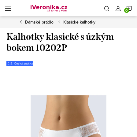
Přejít
N
na
obsah
Dámské prádlo
Klasické kalhotky
K
Kalhotky klasické s úzkým
bokem 10202P
🇨🇿 Česká značka