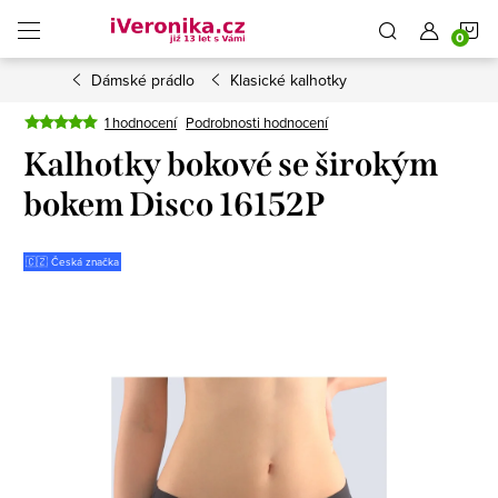
Přejít
N
na
obsah
Dámské prádlo
Klasické kalhotky
K
1 hodnocení
Podrobnosti hodnocení
Kalhotky bokové se širokým
bokem Disco 16152P
🇨🇿 Česká značka