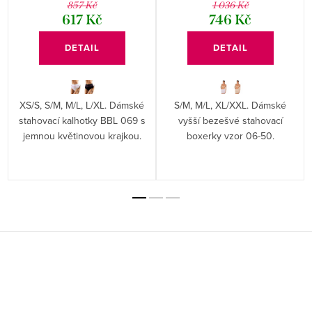
857 Kč
1 036 Kč
617 Kč
746 Kč
DETAIL
DETAIL
XS/S, S/M, M/L, L/XL. Dámské
S/M, M/L, XL/XXL. Dámské
y
stahovací kalhotky BBL 069 s
vyšší bezešvé stahovací
jemnou květinovou krajkou.
boxerky vzor 06-50.
Z
á
p
a