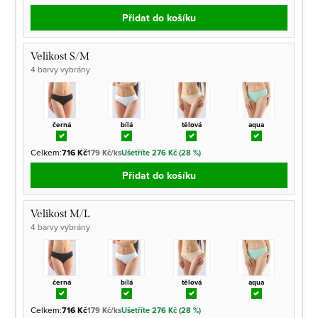
Přidat do košíku
Velikost S/M
4 barvy vybrány
černá
bílá
tělová
aqua
Celkem:
716 Kč
179 Kč/ks
Ušetříte 276 Kč (28 %)
Přidat do košíku
Velikost M/L
4 barvy vybrány
černá
bílá
tělová
aqua
Celkem:
716 Kč
179 Kč/ks
Ušetříte 276 Kč (28 %)