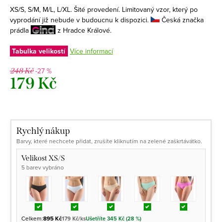
XS/S, S/M, M/L, L/XL. Šité provedení. Limitovaný vzor, který po
vyprodání již nebude v budoucnu k dispozici.
Česká značka
prádla
z Hradce Králové.
Tabulka velikostí
Více informací
-27 %
248 Kč
179 Kč
Měrná
cena:
Rychlý nákup
Barvy, které nechcete přidat, zrušíte kliknutím na zelené zaškrtávátko.
Velikost XS/S
5 barev vybráno
Celkem:
895 Kč
179 Kč/ks
Ušetříte 345 Kč (28 %)