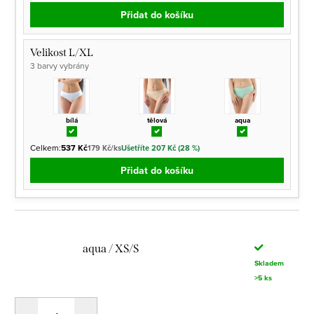
Přidat do košíku
Velikost L/XL
3 barvy vybrány
bílá
tělová
aqua
Celkem:
537 Kč
179 Kč/ks
Ušetříte 207 Kč (28 %)
Přidat do košíku
aqua / XS/S
Skladem
>5 ks