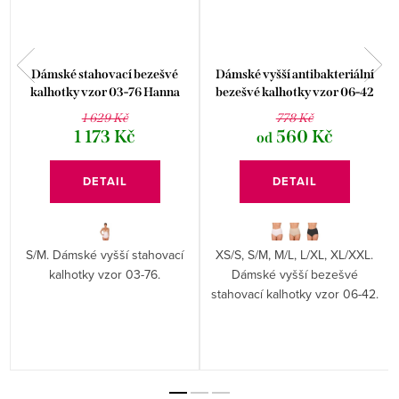
Dámské stahovací bezešvé
Dámské vyšší antibakteriální
kalhotky vzor 03-76 Hanna
bezešvé kalhotky vzor 06-42
Style
Hanna Style
1 629 Kč
778 Kč
1 173 Kč
560 Kč
od
DETAIL
DETAIL
S/M. Dámské vyšší stahovací
XS/S, S/M, M/L, L/XL, XL/XXL.
kalhotky vzor 03-76.
Dámské vyšší bezešvé
stahovací kalhotky vzor 06-42.
-