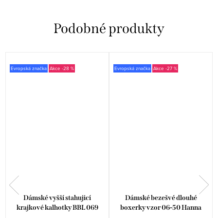
Evropská značka
-28 %
Evropská značka
-27 %
Dámské vyšší stahujicí
Dámské bezešvé dlouhé
krajkové kalhotky BBL 069
boxerky vzor 06-50 Hanna
Babell
Style