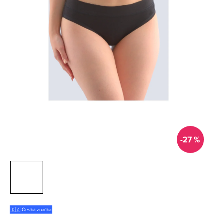
-27 %
🇨🇿 Česká značka