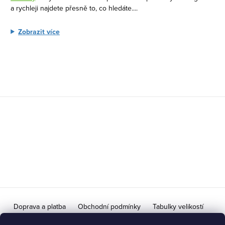
v
a rychleji najdete přesně to, co hledáte.
...
k
y
Zobrazit více
v
ý
p
i
s
Z
u
á
p
a
t
í
Doprava a platba
Obchodní podmínky
Tabulky velikostí