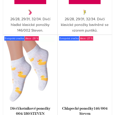
ů
26/28, 29/31, 32/34. Dívčí
26/28, 29/31, 32/34. Dívčí
hladké klasické ponožky
klasické ponožky bavlněné se
146/002 Steven.
vzorem puntíků.
Evropská značka
-28 %
Evropská značka
-27 %
Dívčí kotníkové ponožky
Chlapecké ponožky 146/004
004/180 STEVEN
Steven