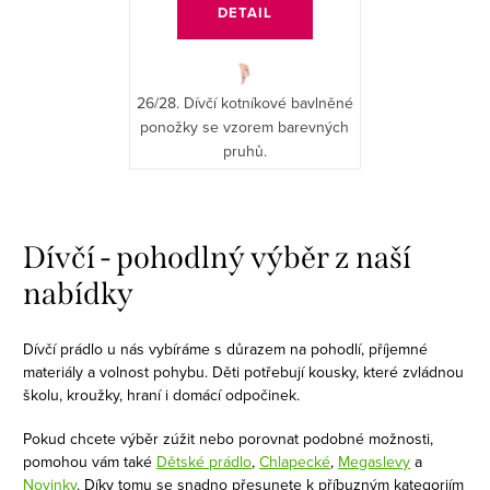
DETAIL
26/28. Dívčí kotníkové bavlněné
ponožky se vzorem barevných
pruhů.
O
v
Dívčí - pohodlný výběr z naší
l
nabídky
á
d
Dívčí prádlo u nás vybíráme s důrazem na pohodlí, příjemné
a
materiály a volnost pohybu. Děti potřebují kousky, které zvládnou
c
školu, kroužky, hraní i domácí odpočinek.
í
Pokud chcete výběr zúžit nebo porovnat podobné možnosti,
p
pomohou vám také
Dětské prádlo
,
Chlapecké
,
Megaslevy
a
r
Novinky
. Díky tomu se snadno přesunete k příbuzným kategoriím