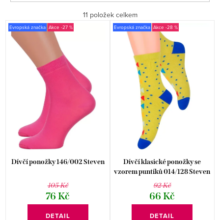
a
Doporučujeme
11
položek celkem
z
V
Evropská značka
-27 %
Evropská značka
-28 %
e
Nejlevnější
ý
n
p
Nejdražší
í
i
p
Abecedně
s
r
p
o
r
d
o
u
d
k
Dívčí ponožky 146/002 Steven
Dívčí klasické ponožky se
u
vzorem puntíků 014/128 Steven
t
105 Kč
92 Kč
k
ů
76 Kč
66 Kč
t
DETAIL
DETAIL