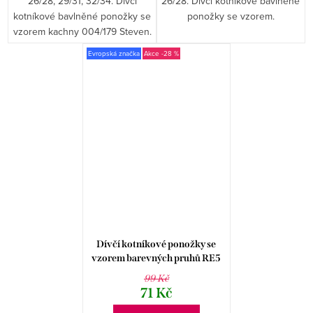
26/28, 29/31, 32/34. Dívčí
26/28. Dívčí kotníkové bavlněné
kotníkové bavlněné ponožky se
ponožky se vzorem.
vzorem kachny 004/179 Steven.
Evropská značka
-28 %
Dívčí kotníkové ponožky se
vzorem barevných pruhů RE5
004 STEVEN
99 Kč
71 Kč