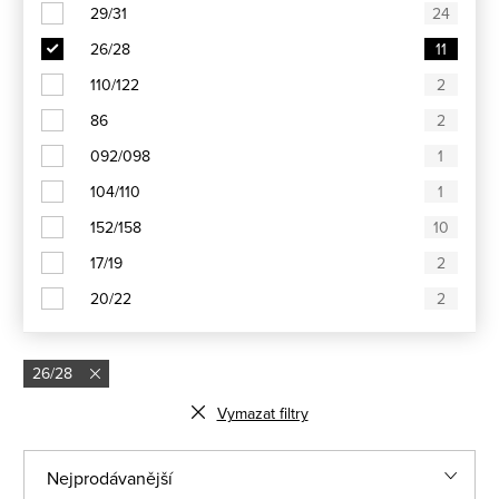
29/31
24
26/28
11
110/122
2
86
2
092/098
1
104/110
1
152/158
10
17/19
2
20/22
2
26/28
Vymazat filtry
Ř
Nejprodávanější