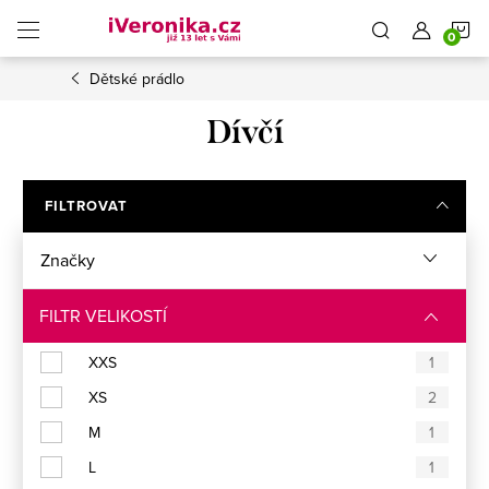
Přejít
N
na
obsah
Dětské prádlo
K
Dívčí
FILTROVAT
Značky
FILTR VELIKOSTÍ
XXS
1
XS
2
M
1
L
1