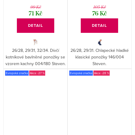
99 Kč
105 Kč
71 Kč
76 Kč
DETAIL
DETAIL
26/28, 29/31, 32/34. Dívčí
26/28, 29/31. Chlapecké hladké
kotníkové bavlněné ponožky se
klasické ponožky 146/004
vzorem kachny 004/180 Steven.
Steven.
Evropská značka
-27 %
Evropská značka
-28 %