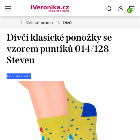
Přejít
N
na
obsah
Dětské prádlo
Dívčí
K
Dívčí klasické ponožky se
vzorem puntíků 014/128
Steven
Evropská značka