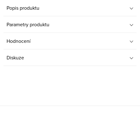
Popis produktu
Parametry produktu
Hodnocení
Diskuze
Z
á
p