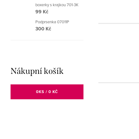
boxerky s krajkou 701-3K
99 Kč
Podprsenka 07011P
300 Kč
Nákupní košík
0
KS /
0 KČ