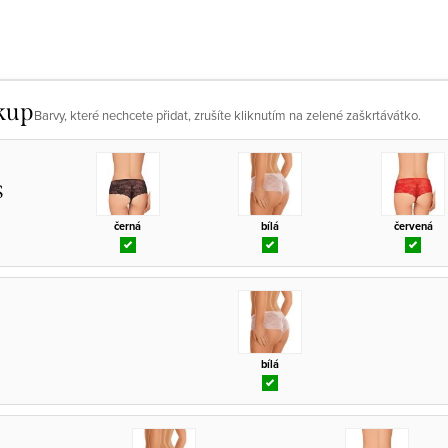
kup
Barvy, které nechcete přidat, zrušíte kliknutím na zelené zaškrtávátko.
S
černá
bílá
červená
bílá