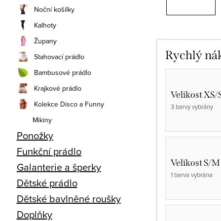
Noční košilky
Kalhoty
Župany
Rychlý ná
Stahovací prádlo
Bambusové prádlo
Krajkové prádlo
Velikost XS/
Kolekce Disco a Funny
3 barvy vybrány
Mikiny
Ponožky
Funkční prádlo
Velikost S/M
Galanterie a šperky
1 barva vybrána
Dětské prádlo
Dětské bavlněné roušky
Doplňky