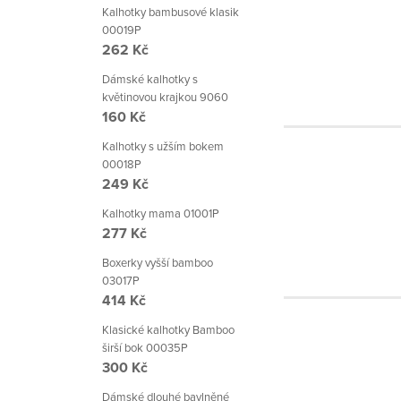
Kalhotky bambusové klasik
00019P
262 Kč
Dámské kalhotky s
květinovou krajkou 9060
160 Kč
Kalhotky s užším bokem
00018P
249 Kč
Kalhotky mama 01001P
277 Kč
Boxerky vyšší bamboo
03017P
414 Kč
Klasické kalhotky Bamboo
širší bok 00035P
300 Kč
Dámské dlouhé bavlněné