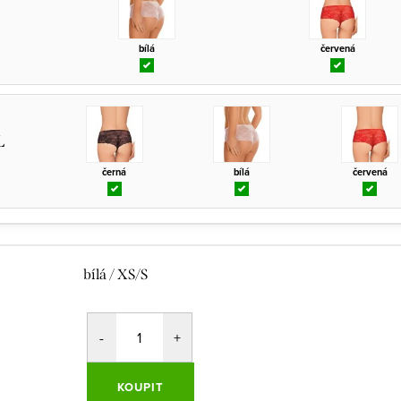
bílá
červená
L
černá
bílá
červená
bílá / XS/S
KOUPIT