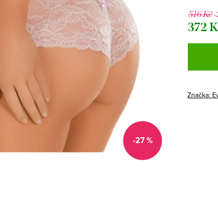
-
516 Kč
372 
Měrná
cena:
Značka:
E
-27 %