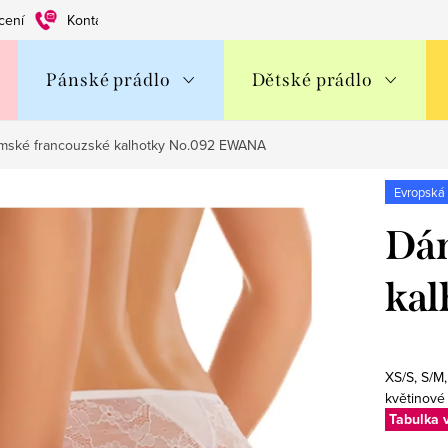
cení
Kontakty
Obchodní podmínky
Ochrana os. údajů
Pánské prádlo
Dětské prádlo
mské francouzské kalhotky No.092 EWANA
Evropská
Dám
ka
XS/S, S/M
květinové 
Tabulka v