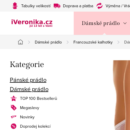
Přejít
Tabulky velikostí
Doprava a platba
Výměna / Vrá
na
obsah
Dámské prádlo
Dámské prádlo
Francouzské kalhotky
Dá
Domů
P
Přeskočit
Kategorie
o
kategorie
s
Pánské prádlo
Dámské prádlo
t
TOP 100 Bestsellerů
r
Megaslevy
a
Novinky
n
Doprodej kolekcí