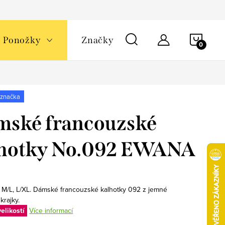
NÁKU
Ponožky
Značky
KOŠÍ
 značka
ské francouzské
lhotky No.092 EWANA
, M/L, L/XL. Dámské francouzské kalhotky 092 z jemné
krajky.
elikostí
Více informací