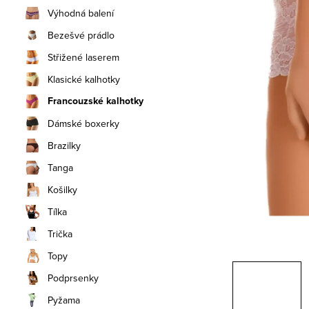
n
Výhodná balení
í
Bezešvé prádlo
Střižené laserem
p
Klasické kalhotky
a
Francouzské kalhotky
n
Dámské boxerky
e
Brazilky
Tanga
l
Košilky
Tílka
Trička
Topy
Podprsenky
Pyžama