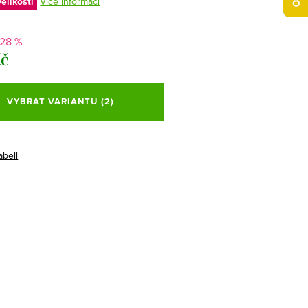
elikostí
Více informací
-28 %
Kč
VYBRAT VARIANTU
(2)
abell