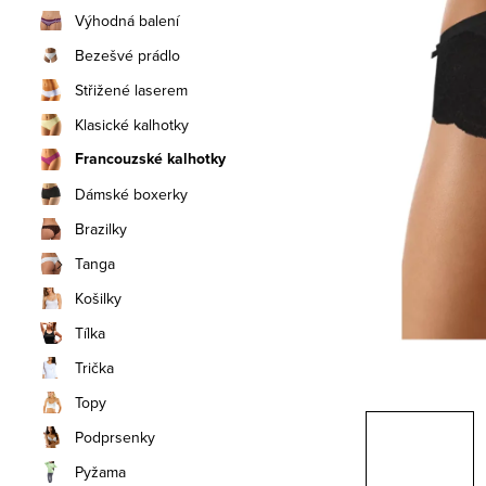
n
Výhodná balení
í
Bezešvé prádlo
Střižené laserem
p
Klasické kalhotky
a
Francouzské kalhotky
n
Dámské boxerky
e
Brazilky
Tanga
l
Košilky
Tílka
Trička
Topy
Podprsenky
Pyžama