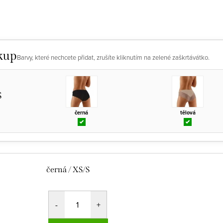
kup
Barvy, které nechcete přidat, zrušíte kliknutím na zelené zaškrtávátko.
S
černá
tělová
černá / XS/S