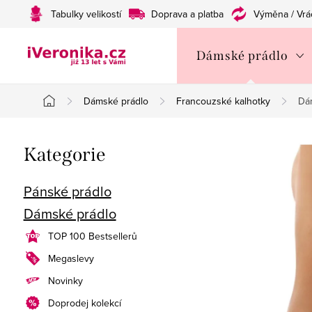
Přejít
Tabulky velikostí
Doprava a platba
Výměna / Vrá
na
obsah
Dámské prádlo
Dámské prádlo
Francouzské kalhotky
Dá
Domů
P
Přeskočit
Kategorie
o
kategorie
s
Pánské prádlo
Dámské prádlo
t
TOP 100 Bestsellerů
r
Megaslevy
a
Novinky
n
Doprodej kolekcí