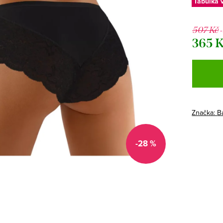
Tabulka v
507 Kč
365 
Měrná
cena:
Značka:
B
-28 %