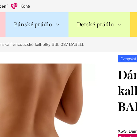
cení
Kontakty
Obchodní podmínky
Ochrana os. údajů
Pánské prádlo
Dětské prádlo
mské francouzské kalhotky BBL 087 BABELL
Evropská
Dám
kal
BA
XS/S. Dám