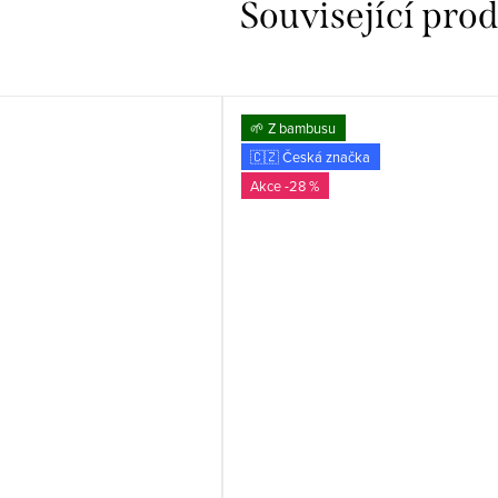
Související pro
🌱 Z bambusu
🇨🇿 Česká značka
-28 %