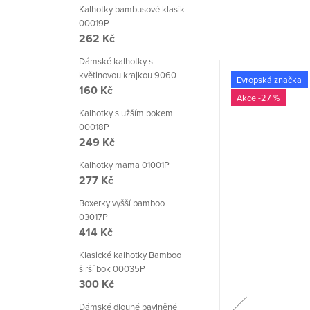
Kalhotky bambusové klasik
00019P
262 Kč
Dámské kalhotky s
květinovou krajkou 9060
🍂 Z modalu
Evropská značka
160 Kč
-27 %
-27 %
Kalhotky s užším bokem
00018P
249 Kč
Kalhotky mama 01001P
277 Kč
Boxerky vyšší bamboo
03017P
414 Kč
Klasické kalhotky Bamboo
širší bok 00035P
300 Kč
Dámské dlouhé bavlněné