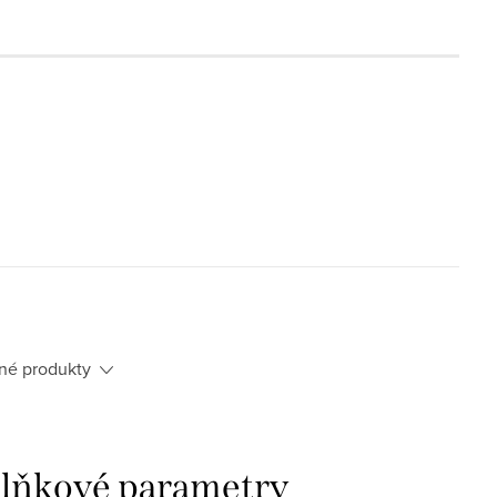
né produkty
lňkové parametry