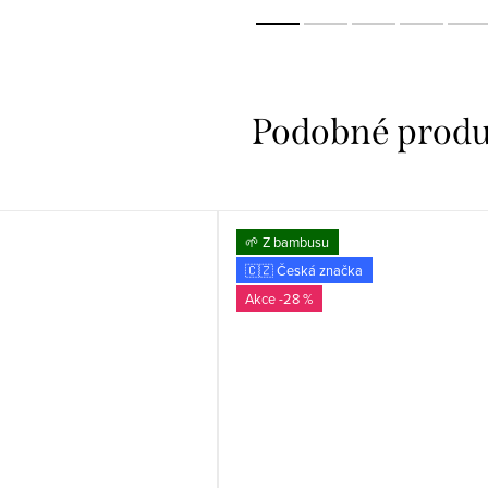
🌱 Z bambusu
🇨🇿 Česká značka
-28 %