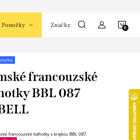
NÁKU
Ponožky
Značky
KOŠÍ
 značka
ské francouzské
hotky BBL 087
BELL
ské francouzské kalhotky s krajkou BBL 087.