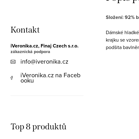
Složení: 92% b
Kontakt
Dámské hladké 
krajku se vzore
iVeronika.cz, Finaj Czech s.r.o.
podšita bavlně
info
@
iveronika.cz
iVeronika.cz na Faceb
ooku
Top 8 produktů