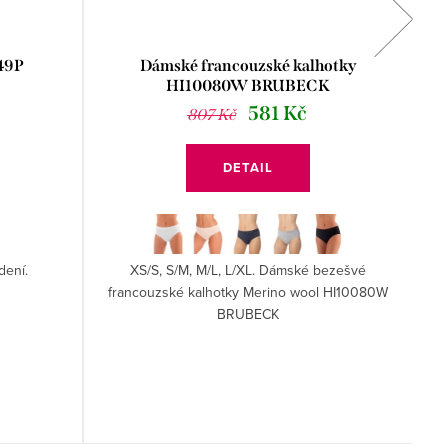
149P
Dámské francouzské kalhotky
HI10080W BRUBECK
581 Kč
807 Kč
DETAIL
dení.
XS/S, S/M, M/L, L/XL. Dámské bezešvé
francouzské kalhotky Merino wool HI10080W
BRUBECK
l