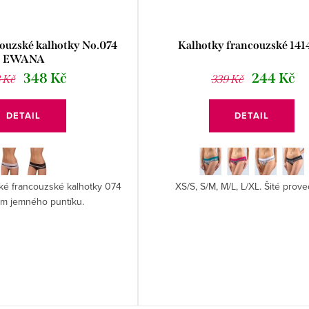
ouzské kalhotky No.074
Kalhotky francouzské 14
EWANA
348 Kč
244 Kč
 Kč
339 Kč
DETAIL
DETAIL
ké francouzské kalhotky 074
XS/S, S/M, M/L, L/XL. Šité prove
em jemného puntíku.