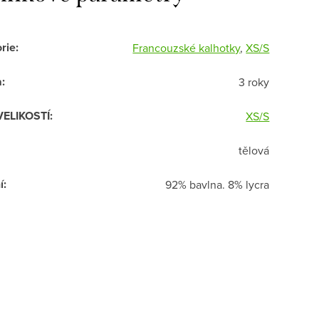
rie
:
Francouzské kalhotky
,
XS/S
a
:
3 roky
VELIKOSTÍ
:
XS/S
tělová
í
:
92% bavlna. 8% lycra