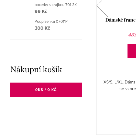
boxerky s krajkou 701-3K
99 Kč
Dámské francouzské kalhotky 54/9-27
Dámské franc
Podprsenka 07011P
FABIO
300 Kč
301 Kč
418 Kč
483
DETAIL
Nákupní košík
XS/S, L/XL. Dámské celokrajkové francouzské
XS/S, L/XL. Dáms
kalhotky 54/9-27.
se vzor
0
KS /
0 KČ