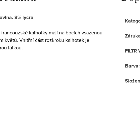
avlna. 8% lycra
Katego
francouzské kalhotky mají na bocích vsazenou
Záruk
m květů. Vnitřní část rozkroku kalhotek je
nou látkou.
FILTR 
Barva
:
Složen