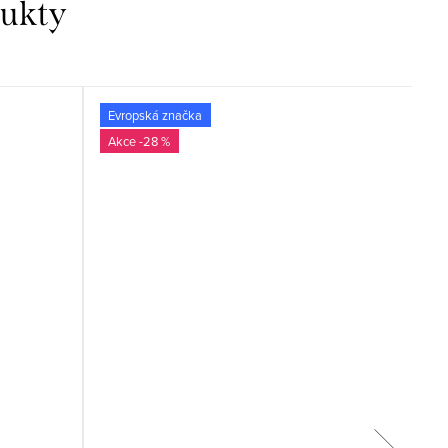
dukty
Evropská značka
-28 %