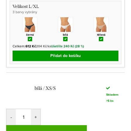
Velikost L/XL
3 barvy vybrány
černá
bílá
tělová
Celkem:
612 Kč
204 Kč/ks
Ušetříte 240 Kč (28 %)
Přidat do košíku
bílá / XS/S
Skladem
>5 ks