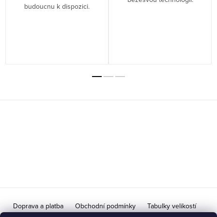
budoucnu k dispozici.
Z
á
p
a
t
í
Doprava a platba
Obchodní podmínky
Tabulky velikostí