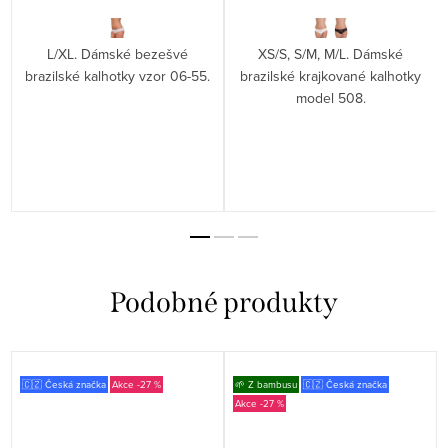
L/XL. Dámské bezešvé
XS/S, S/M, M/L. Dámské
brazilské kalhotky vzor 06-55.
brazilské krajkované kalhotky
model 508.
🇨🇿 Česká značka
-27 %
🌱 Z bambusu
🇨🇿 Česká značka
-27 %