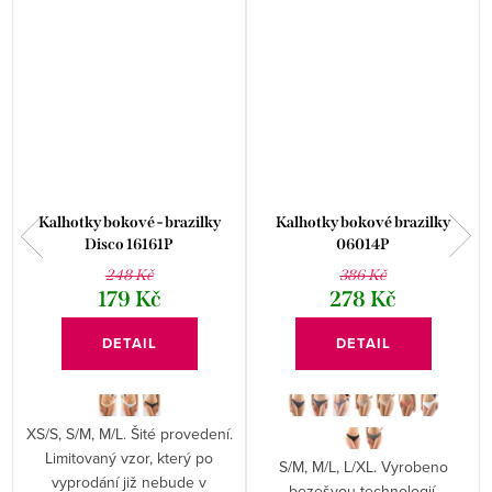
Kalhotky bokové - brazilky
Kalhotky bokové brazilky
Disco 16161P
06014P
248 Kč
386 Kč
179 Kč
278 Kč
DETAIL
DETAIL
XS/S, S/M, M/L. Šité provedení.
Limitovaný vzor, který po
S/M, M/L, L/XL. Vyrobeno
vyprodání již nebude v
bezešvou technologií.