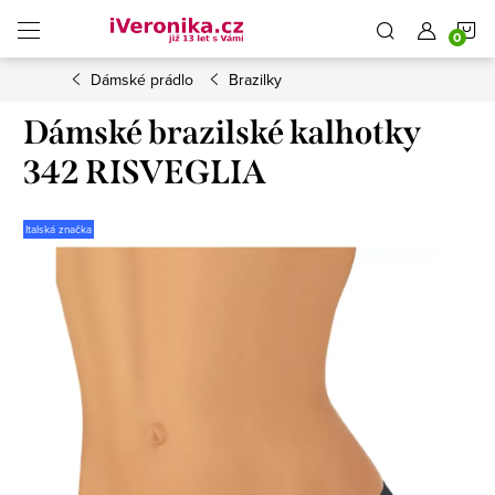
Přejít
N
na
obsah
Dámské prádlo
Brazilky
K
Dámské brazilské kalhotky
342 RISVEGLIA
Italská značka