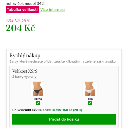
nohaviček model 342.
Tabulka velikostí
Více informací
-28 %
284 Kč
204 Kč
Měrná
cena:
Rychlý nákup
Barvy, které nechcete přidat, zrušíte kliknutím na zelené zaškrtávátko.
Velikost XS/S
2 barvy vybrány
černá
bílá
Celkem:
408 Kč
204 Kč/ks
Ušetříte 160 Kč (28 %)
Přidat do košíku