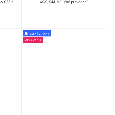
ky 063 s
XS/S, S/M, M/L. Šité provedení.
Evropská značka
-27 %