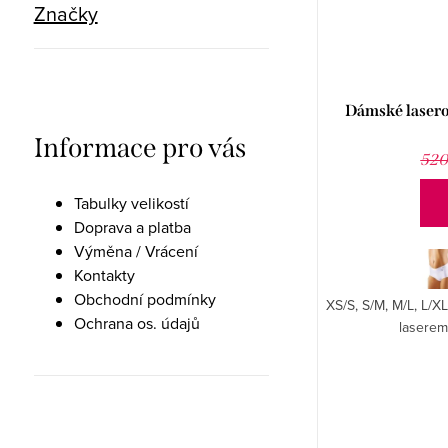
Značky
Dámské lasero
Informace pro vás
520
Tabulky velikostí
Doprava a platba
Výměna / Vrácení
Kontakty
Obchodní podmínky
XS/S, S/M, M/L, L/X
Ochrana os. údajů
laserem