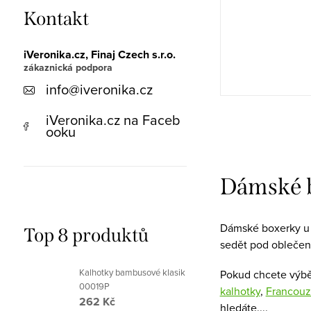
Kontakt
iVeronika.cz, Finaj Czech s.r.o.
info
@
iveronika.cz
iVeronika.cz na Faceb
ooku
O
v
Dámské b
l
á
Dámské boxerky u n
Top 8 produktů
d
sedět pod oblečení
a
Kalhotky bambusové klasik
Pokud chcete výbě
c
00019P
kalhotky
,
Francouz
262 Kč
í
hledáte.
...