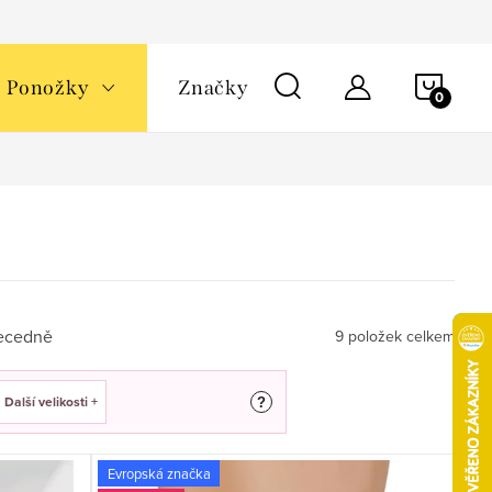
NÁKU
Ponožky
Značky
KOŠÍ
ecedně
9
položek celkem
Další velikosti +
?
Evropská značka