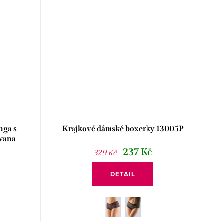
nga s
Krajkové dámské boxerky 13005P
wana
237 Kč
329 Kč
DETAIL