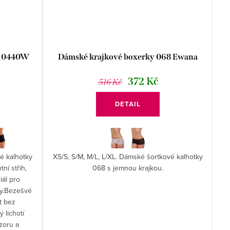
X10440W
Dámské krajkové boxerky 068 Ewana
372 Kč
516 Kč
DETAIL
vé kalhotky
XS/S, S/M, M/L, L/XL. Dámské šortkové kalhotky
í střih,
068 s jemnou krajkou.
iál pro
ty.Bezešvé
t bez
ý lichotí
zoru a