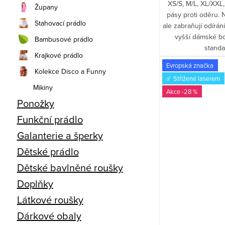
XS/S, M/L, XL/XXL
Župany
pásy proti oděru.
Stahovací prádlo
ale zabraňují odírá
vyšší dámské b
Bambusové prádlo
standa
Krajkové prádlo
Evropská značka
Kolekce Disco a Funny
☄️ Střižené laserem
Mikiny
-28 %
Ponožky
Funkční prádlo
Galanterie a šperky
Dětské prádlo
Dětské bavlněné roušky
Doplňky
Látkové roušky
Dárkové obaly