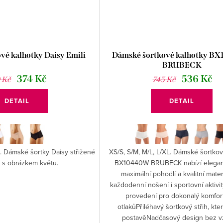
vé kalhotky Daisy Emili
Dámské šortkové kalhotky B
BRUBECK
374 Kč
536 Kč
 Kč
745 Kč
DETAIL
DETAIL
L. Dámské šortky Daisy střižené
XS/S, S/M, M/L, L/XL. Dámské šortko
 s obrázkem květu.
BX10440W BRUBECK nabízí elegantn
maximální pohodlí a kvalitní mater
každodenní nošení i sportovní aktivi
provedení pro dokonalý komfor
otlakůPřiléhavý šortkový střih, kter
postavěNadčasový design bez v