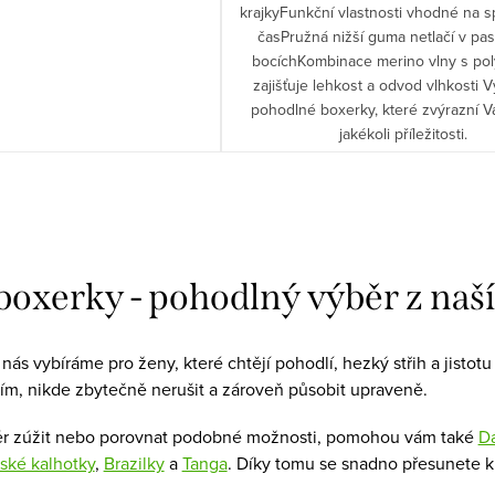
krajkyFunkční vlastnosti vhodné na sp
časPružná nižší guma netlačí v pas
bocíchKombinace merino vlny s po
zajišťuje lehkost a odvod vlhkosti 
pohodlné boxerky, které zvýrazní Vá
jakékoli příležitosti.
oxerky - pohodlný výběr z naš
ás vybíráme pro ženy, které chtějí pohodlí, hezký střih a jisto
m, nikde zbytečně nerušit a zároveň působit upraveně.
r zúžit nebo porovnat podobné možnosti, pomohou vám také
D
ské kalhotky
,
Brazilky
a
Tanga
. Díky tomu se snadno přesunete k 