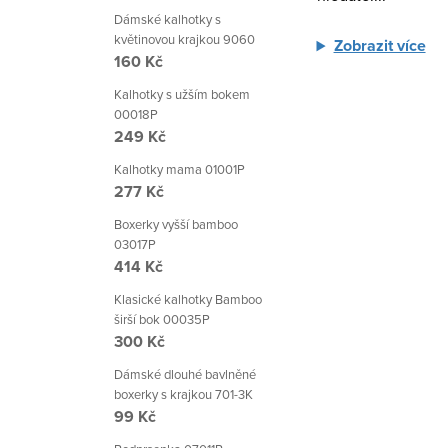
p
Dámské kalhotky s
květinovou krajkou 9060
Zobrazit více
r
160 Kč
v
Kalhotky s užším bokem
k
00018P
249 Kč
y
Kalhotky mama 01001P
v
277 Kč
ý
Boxerky vyšší bamboo
p
03017P
414 Kč
i
Klasické kalhotky Bamboo
s
širší bok 00035P
u
300 Kč
Dámské dlouhé bavlněné
boxerky s krajkou 701-3K
99 Kč