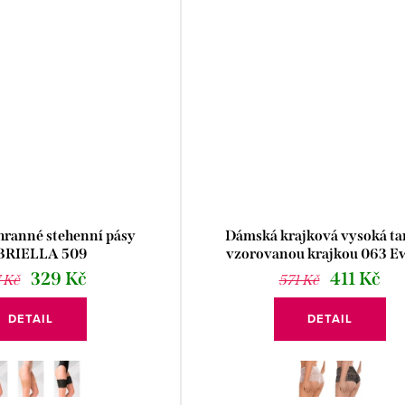
ranné stehenní pásy
Dámská krajková vysoká ta
BRIELLA 509
vzorovanou krajkou 063 E
329 Kč
411 Kč
 Kč
571 Kč
DETAIL
DETAIL