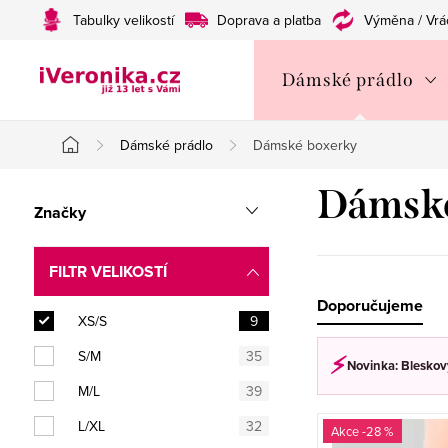
Přejít
Tabulky velikostí
Doprava a platba
Výměna / Vrá
na
obsah
Dámské prádlo
Dámské prádlo
Dámské boxerky
Domů
P
Dámské
Značky
o
s
FILTR VELIKOSTÍ
t
Ř
Doporučujeme
XS/S
9
r
a
S/M
35
⚡︎
Novinka: Bleskový
a
z
M/L
39
n
e
V
L/XL
32
-28 %