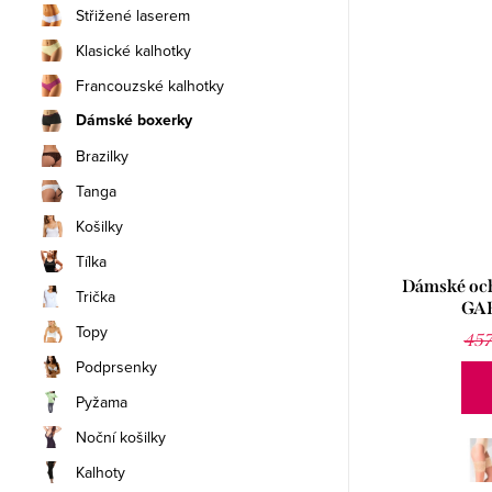
Střižené laserem
Klasické kalhotky
Francouzské kalhotky
Dámské boxerky
Brazilky
Tanga
Košilky
Tílka
Dámské och
Trička
GA
Topy
457
Podprsenky
Pyžama
Noční košilky
Kalhoty