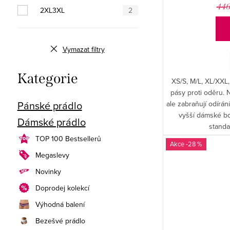
ů
446
2XL3XL
2
Vymazat filtry
Přeskočit
Kategorie
XS/S, M/L, XL/XXL
kategorie
pásy proti oděru.
Pánské prádlo
ale zabraňují odírá
vyšší dámské b
Dámské prádlo
standa
TOP 100 Bestsellerů
-28 %
Megaslevy
Novinky
Doprodej kolekcí
Výhodná balení
Bezešvé prádlo