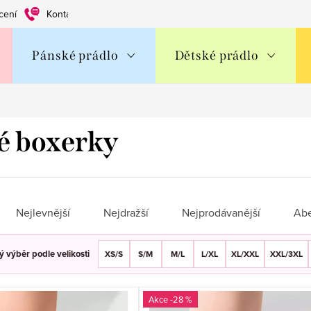
cení
Kontakty
Obchodní podmínky
Ochrana os. údajů
Pánské prádlo
Dětské prádlo
 boxerky
Nejlevnější
Nejdražší
Nejprodávanější
Ab
 výběr podle velikosti
XS/S
S/M
M/L
L/XL
XL/XXL
XXL/3XL
-28 %