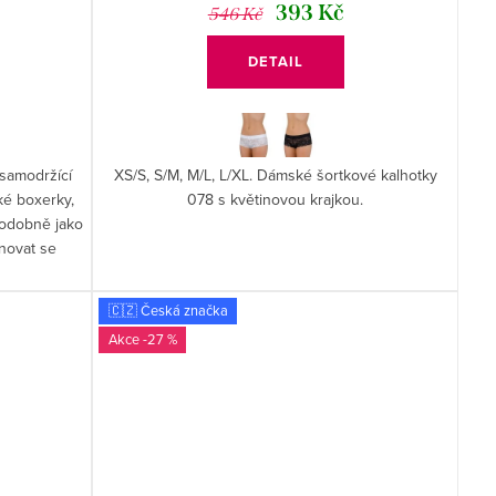
393 Kč
546 Kč
DETAIL
samodržící
XS/S, S/M, M/L, L/XL. Dámské šortkové kalhotky
ké boxerky,
078 s květinovou krajkou.
podobně jako
novat se
🇨🇿 Česká značka
-27 %