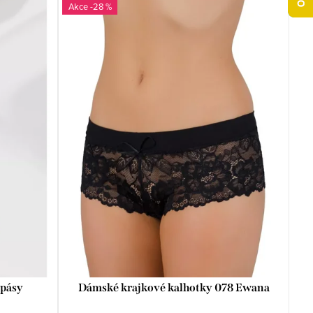
-28 %
 pásy
Dámské krajkové kalhotky 078 Ewana