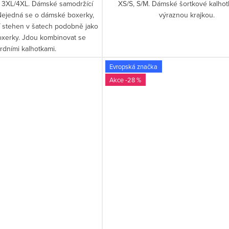
, 3XL/4XL. Dámské samodržící
XS/S, S/M. Dámské šortkové kalhot
 Nejedná se o dámské boxerky,
výraznou krajkou.
ní stehen v šatech podobně jako
oxerky. Jdou kombinovat se
rdními kalhotkami.
Evropská značka
-28 %