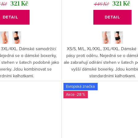
321 Kč
321 Kč
 Kč
446 Kč
DETAIL
DETAIL
, 3XL/4XL. Dámské samodržící
XS/S, M/L, XL/XXL, 3XL/4XL. Dámské 
 Nejedná se o dámské boxerky,
pásy proti oděru. Nejedná se o dáms
ní stehen v šatech podobně jako
ale zabraňují odírání stehen v šatech 
oxerky. Jdou kombinovat se
vyšší dámské boxerky. Jdou kombi
rdními kalhotkami.
standardními kalhotkami.
Evropská značka
-28 %