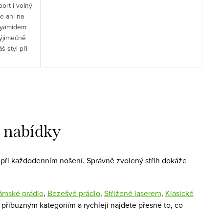
ort i volný
e ani na
lyamidem
Výjimečně
š styl při
í nabídky
tu při každodenním nošení. Správně zvolený střih dokáže
ámské prádlo
,
Bezešvé prádlo
,
Střižené laserem
,
Klasické
příbuzným kategoriím a rychleji najdete přesně to, co