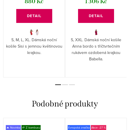
880 Kč
1 306 Kč
DETAIL
DETAIL
S, M, L, XL. Dámská noční
S, XXL. Dámská noční košile
košile Sisi s jemnou květinovou
Anna bordo s tříčtvrtečním
krajkou.
rukávem ozdobená krajkou
Babella.
🔥 Novinka
🌱 Z bambusu
Evropská značka
-27 %