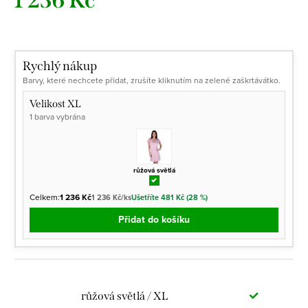
1 236 Kč
Měrná
cena:
Rychlý nákup
Barvy, které nechcete přidat, zrušíte kliknutím na zelené zaškrtávátko.
Velikost XL
1 barva vybrána
růžová světlá
Celkem:
1 236 Kč
1 236 Kč/ks
Ušetříte 481 Kč (28 %)
Přidat do košíku
růžová světlá / XL