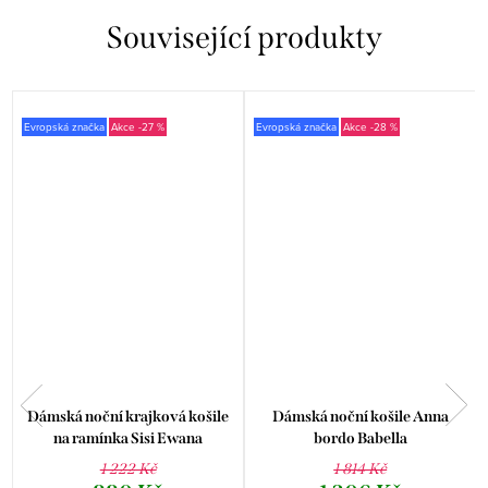
Související produkty
Evropská značka
-27 %
Evropská značka
-28 %
Dámská noční krajková košile
Dámská noční košile Anna
na ramínka Sisi Ewana
bordo Babella
1 222 Kč
1 814 Kč