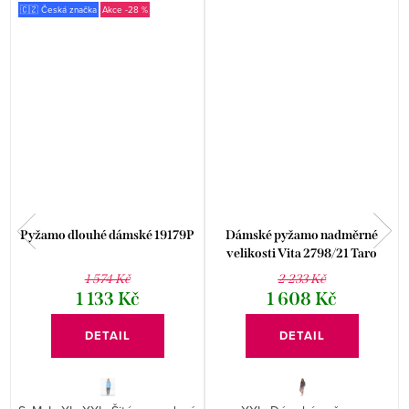
🇨🇿 Česká značka
-28 %
Pyžamo dlouhé dámské 19179P
Dámské pyžamo nadměrné
velikosti Vita 2798/21 Taro
1 574 Kč
2 233 Kč
1 133 Kč
1 608 Kč
DETAIL
DETAIL