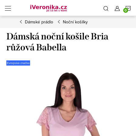
Přejít
N
na
obsah
Dámské prádlo
Noční košilky
K
Dámská noční košile Bria
růžová Babella
Evropská značka