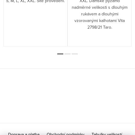
S, M, L, XL, XXL. Šité provedení.
XXL. Dámské pyžamo
a
nadměrné velikosti s dlouhým
rukávem a dlouhými
vzorovanými kalhotami Vita
2798/21 Taro.
Z
á
p
a
t
í
Doprava a platba
Obchodní podmínky
Tabulky velikostí