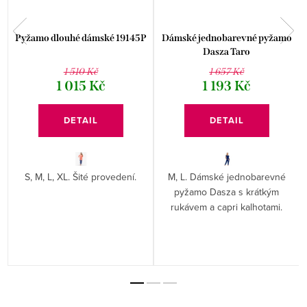
v
Pyžamo dlouhé dámské 19145P
Dámské jednobarevné pyžamo
Dasza Taro
1 510 Kč
1 657 Kč
1 015 Kč
1 193 Kč
DETAIL
DETAIL
S, M, L, XL. Šité provedení.
M, L. Dámské jednobarevné
pyžamo Dasza s krátkým
rukávem a capri kalhotami.