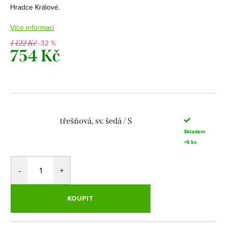
Hradce Králové.
Více informací
-32 %
1 122 Kč
754 Kč
Měrná
cena:
třešňová, sv. šedá / S
Skladem
>5 ks
KOUPIT