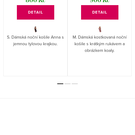
800 Kč
900 Kč
DETAIL
DETAIL
S. Dámská noční košile Anna s
M. Dámská kostkovaná noční
jemnou tylovou krajkou.
košile s krátkým rukávem a
obrázkem koaly.
Z
á
p
a