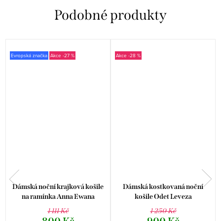
Evropská značka
-27 %
-28 %
Dámská noční krajková košile
Dámská kostkovaná noční
na ramínka Anna Ewana
košile Odet Leveza
1 111 Kč
1 250 Kč