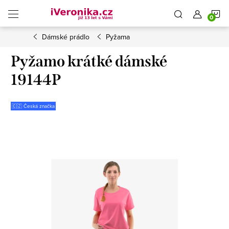
Přejít
N
na
obsah
Dámské prádlo
Pyžama
K
Pyžamo krátké dámské
19144P
🇨🇿 Česká značka