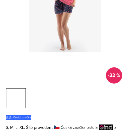
-32 %
🇨🇿 Česká značka
S, M, L, XL. Šité provedení.
Česká značka prádla
z