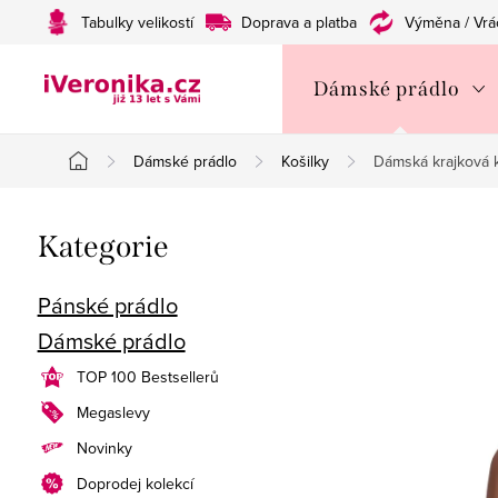
Přejít
Tabulky velikostí
Doprava a platba
Výměna / Vrá
na
obsah
Dámské prádlo
Dámské prádlo
Košilky
Dámská krajková k
Domů
P
Přeskočit
Kategorie
o
kategorie
s
Pánské prádlo
Dámské prádlo
t
TOP 100 Bestsellerů
r
Megaslevy
a
Novinky
n
Doprodej kolekcí