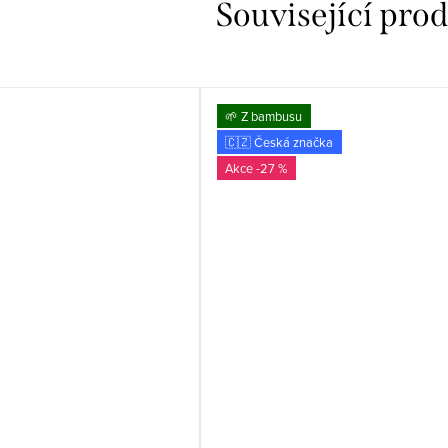
Související pro
🌱 Z bambusu
🇨🇿 Česká značka
-27 %