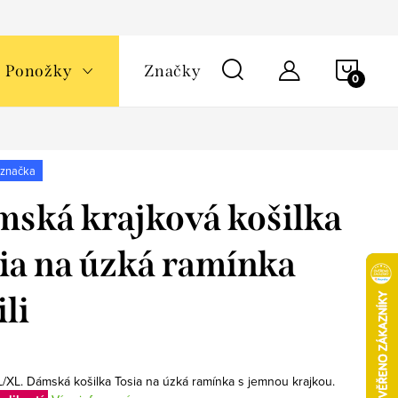
NÁKU
Ponožky
Značky
KOŠÍ
 značka
ská krajková košilka
ia na úzká ramínka
li
 L/XL. Dámská košilka Tosia na úzká ramínka s jemnou krajkou.