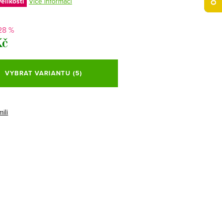
elikostí
Více informací
28 %
Kč
VYBRAT VARIANTU
(5)
ili