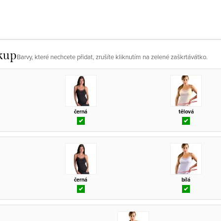
kup
Barvy, které nechcete přidat, zrušíte kliknutím na zelené zaškrtávátko.
černá
tělová
černá
bílá