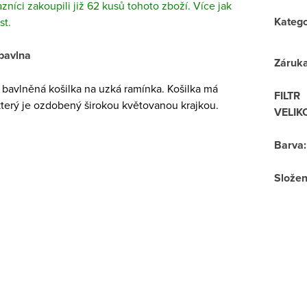
azníci zakoupili již 62 kusů tohoto zboží. Více jak
Katego
st.
bavlna
Záruk
bavlněná košilka na uzká ramínka. Košilka má
FILTR
 který je ozdobený širokou květovanou krajkou.
VELIK
Barva
:
Složen