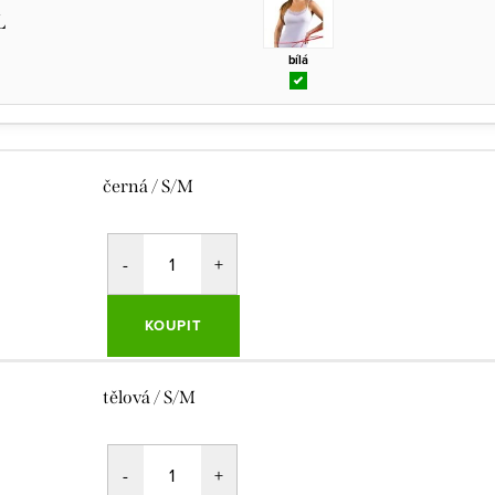
L
bílá
černá / S/M
KOUPIT
tělová / S/M