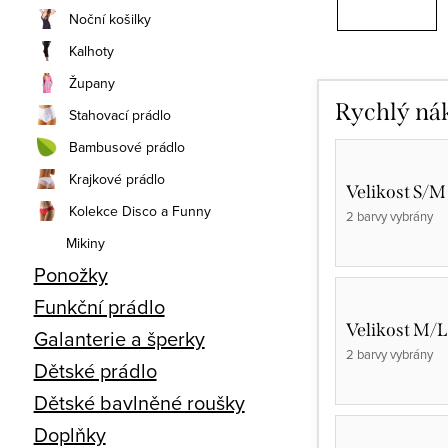
Noční košilky
Kalhoty
Župany
Rychlý ná
Stahovací prádlo
Bambusové prádlo
Krajkové prádlo
Velikost S/M
Kolekce Disco a Funny
2 barvy vybrány
Mikiny
Ponožky
Funkční prádlo
Velikost M/L
Galanterie a šperky
2 barvy vybrány
Dětské prádlo
Dětské bavlněné roušky
Doplňky