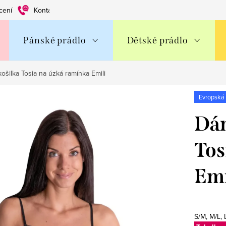
cení
Kontakty
Obchodní podmínky
Ochrana os. údajů
Pánské prádlo
Dětské prádlo
ošilka Tosia na úzká ramínka Emili
Evropská
Dám
Tos
Emi
S/M, M/L,