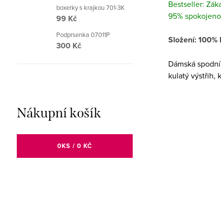
Bestseller: Zák
boxerky s krajkou 701-3K
95% spokojeno
99 Kč
Podprsenka 07011P
Složení: 100% 
300 Kč
Dámská spodní 
kulatý výstřih,
Nákupní košík
0
KS /
0 KČ