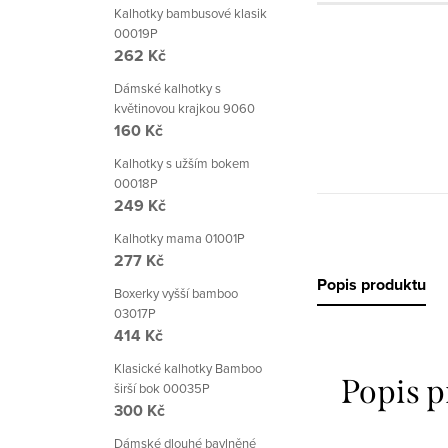
Kalhotky bambusové klasik
00019P
262 Kč
Dámské kalhotky s
květinovou krajkou 9060
160 Kč
Kalhotky s užším bokem
00018P
249 Kč
Kalhotky mama 01001P
277 Kč
Popis produktu
Boxerky vyšší bamboo
03017P
414 Kč
Klasické kalhotky Bamboo
Popis 
širší bok 00035P
300 Kč
Dámské dlouhé bavlněné