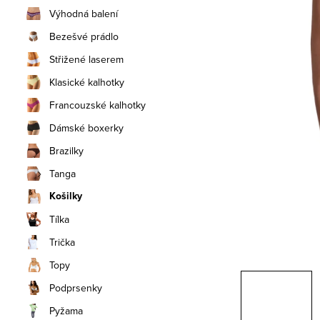
n
Výhodná balení
í
Bezešvé prádlo
Střižené laserem
p
Klasické kalhotky
a
Francouzské kalhotky
n
Dámské boxerky
e
Brazilky
Tanga
l
Košilky
Tílka
Trička
Topy
Podprsenky
Pyžama