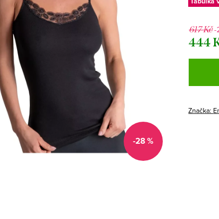
Tabulka v
-
617 Kč
444 
Měrná
cena:
Značka:
Em
-28 %