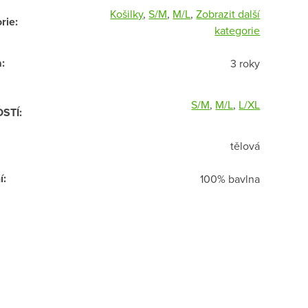
Košilky
,
S/M
,
M/L
,
Zobrazit další
rie
:
kategorie
a
:
3 roky
S/M
,
M/L
,
L/XL
OSTÍ
:
tělová
í
:
100% bavlna