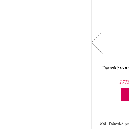
Dámské pyžamo Simon Leveza
Dámské vzo
1 156 Kč
1 605 Kč
1 77
DETAIL
XL. Dámské pyžamo Simon s krátkým rukávem
XXL. Dámské py