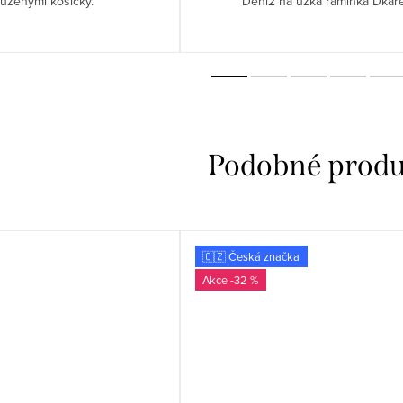
tuženými košíčky.
Deni2 na úzká ramínka Dkar
🇨🇿 Česká značka
-32 %