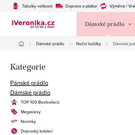
Přejít
Tabulky velikostí
Doprava a platba
Výměna / Vrá
na
obsah
Dámské prádlo
Dámské prádlo
Noční košilky
Dámská jed
Domů
P
Přeskočit
Kategorie
o
kategorie
s
Pánské prádlo
Dámské prádlo
t
TOP 100 Bestsellerů
r
Megaslevy
a
Novinky
n
Doprodej kolekcí