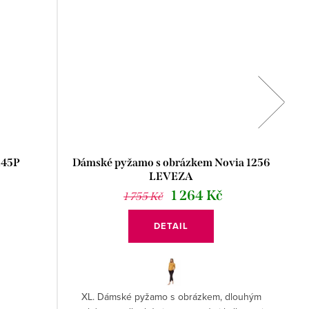
145P
Dámské pyžamo s obrázkem Novia 1256
Dá
LEVEZA
1 264 Kč
1 755 Kč
DETAIL
XL. Dámské pyžamo s obrázkem, dlouhým