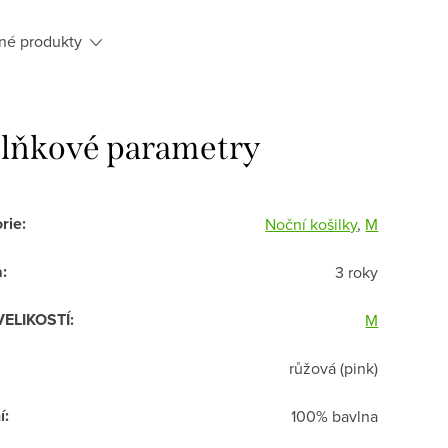
né produkty
lňkové parametry
rie
:
Noční košilky
,
M
a
:
3 roky
VELIKOSTÍ
:
M
růžová (pink)
í
:
100% bavlna