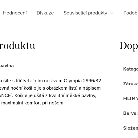
Hodnocení
Diskuze
Související produkty
Podob
produktu
Dop
bavlna
Katego
ošile s tříčtvrtečním rukávem Olympia 2996/32
Záruk
vná noční košile je s obrázkem listů a nápisem
NCE´. Košile je ušitá z kvalitní měkké bavlny,
FILTR 
 maximální komfort při nošení.
Barva
:
Složen