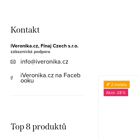
Kontakt
iVeronika.cz, Finaj Czech s.r.o.
info
@
iveronika.cz
iVeronika.cz na Faceb
ooku
-27 %
🍂 Z modalu
-28 %
Top 8 produktů