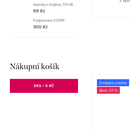
De Lafense.
s vys
boxerky s krajkou 701-3K
99 Kč
Podprsenka 07011P
300 Kč
Nákupní košík
-27 %
Evropská značka
0
KS /
0 KČ
-27 %