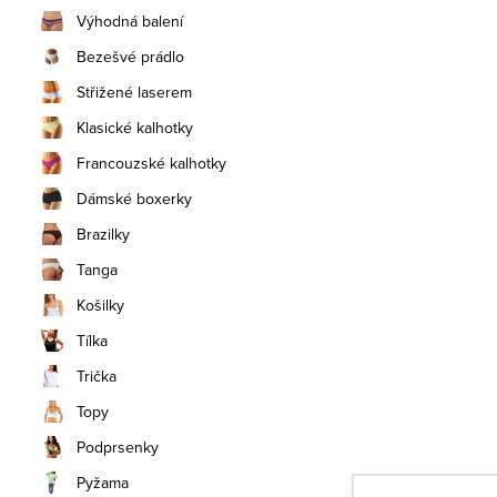
n
Výhodná balení
í
Bezešvé prádlo
Střižené laserem
p
Klasické kalhotky
a
Francouzské kalhotky
n
Dámské boxerky
e
Brazilky
Tanga
l
Košilky
Tílka
Trička
Topy
Podprsenky
Pyžama