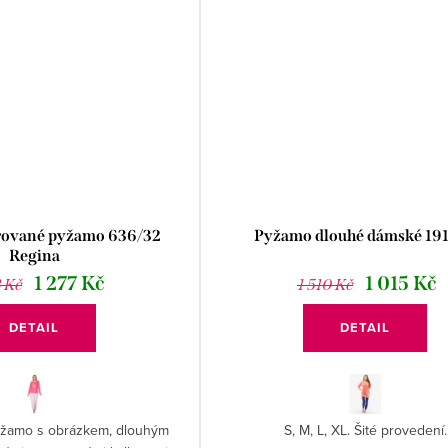
rované pyžamo 636/32
Pyžamo dlouhé dámské 19
Regina
1 277 Kč
1 015 Kč
3 Kč
1 510 Kč
DETAIL
DETAIL
žamo s obrázkem, dlouhým
S, M, L, XL. Šité provedení.