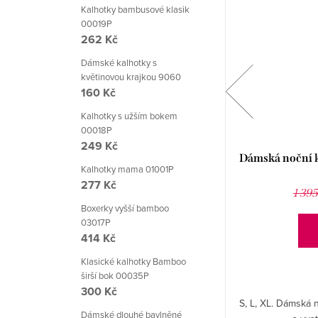
Kalhotky bambusové klasik
00019P
262 Kč
Dámské kalhotky s
květinovou krajkou 9060
160 Kč
Kalhotky s užším bokem
00018P
249 Kč
Dámská noční košile Maribell De
Dámská noční k
Kalhotky mama 01001P
Lafense
277 Kč
752 Kč
1 044 Kč
1 39
Boxerky vyšší bamboo
03017P
DETAIL
414 Kč
Klasické kalhotky Bamboo
širší bok 00035P
300 Kč
S. Dámská jednobarevná noční košile Maribell
S, L, XL. Dámská 
Dámské dlouhé bavlněné