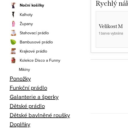
Rychlý ná
Noční košilky
Kalhoty
Župany
Velikost M
Stahovací prádlo
1 barva vybrána
Bambusové prádlo
Krajkové prádlo
Kolekce Disco a Funny
Mikiny
Ponožky
Funkční prádlo
Galanterie a šperky
Dětské prádlo
Dětské bavlněné roušky
Doplňky