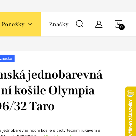
NÁKU
Ponožky
Značky
KOŠÍ
 značka
mská jednobarevná
ní košile Olympia
6/32 Taro
 jednobarevná noční košile s tříčtvrtečním rukávem a