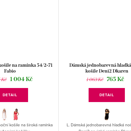
ošile na ramínka 54/2-71
Dámská jednobarevná hladká
Fabio
košile Deni2 Dkaren
1 004 Kč
765 Kč
5 Kč
1 063 Kč
DETAIL
DETAIL
noční košile na široká ramínka
L. Dámská jednobarevná hladká noč