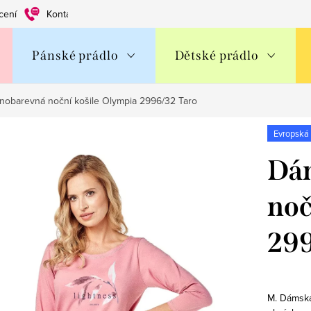
cení
Kontakty
Obchodní podmínky
Ochrana os. údajů
Pánské prádlo
Dětské prádlo
nobarevná noční košile Olympia 2996/32 Taro
Evropská
Dá
noč
299
M. Dámská