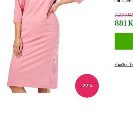
obrázkem
1 223 K
881 
Měrná
cena:
Značka:
T
-27 %