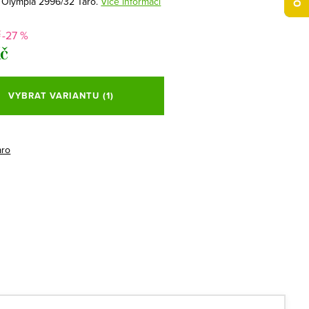
 Olympia 2996/32 Taro.
Více informací
-27 %
č
Kč
VYBRAT VARIANTU
(1)
aro