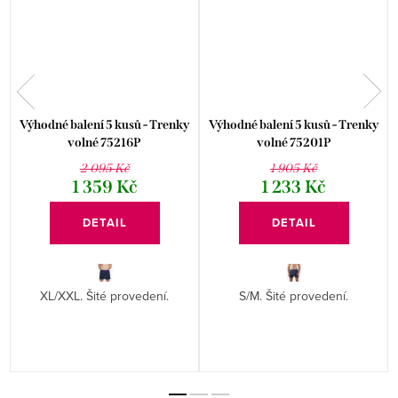
e
Výhodné balení 5 kusů - Trenky
Výhodné balení 5 kusů - Trenky
volné 75216P
volné 75201P
2 095 Kč
1 905 Kč
1 359 Kč
1 233 Kč
DETAIL
DETAIL
XL/XXL. Šité provedení.
S/M. Šité provedení.