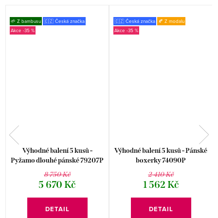
🌱 Z bambusu
🇨🇿 Česká značka
🇨🇿 Česká značka
🍂 Z modalu
-35 %
-35 %
Výhodné balení 5 kusů -
Výhodné balení 5 kusů - Pánské
Pyžamo dlouhé pánské 79207P
boxerky 74090P
8 750 Kč
2 410 Kč
5 670 Kč
1 562 Kč
DETAIL
DETAIL