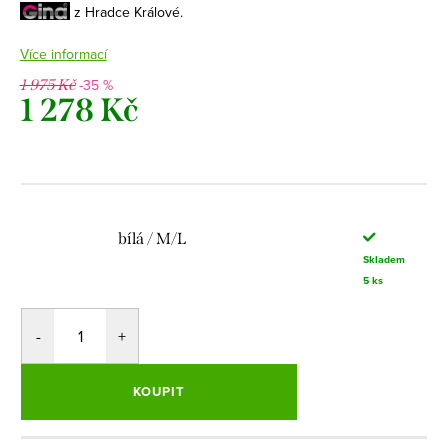
z Hradce Králové.
Více informací
-35 %
1 975 Kč
1 278 Kč
Měrná
cena:
bílá / M/L
Skladem
5 ks
KOUPIT