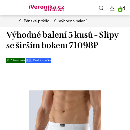
Přejít
N
na
obsah
Pánské prádlo
Výhodná balení
K
Výhodné balení 5 kusů - Slipy
se širším bokem 71098P
🌱 Z bambusu
🇨🇿 Česká značka