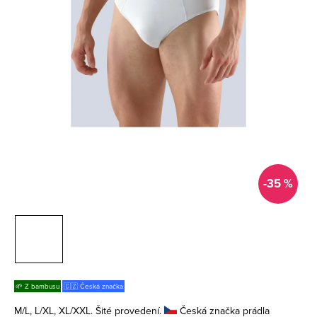
-35 %
🌱 Z bambusu
🇨🇿 Česká značka
M/L, L/XL, XL/XXL. Šité provedení.
Česká značka prádla