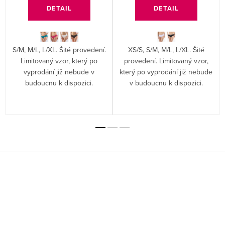
DETAIL
DETAIL
S/M, M/L, L/XL. Šité provedení.
XS/S, S/M, M/L, L/XL. Šité
Limitovaný vzor, který po
provedení. Limitovaný vzor,
vyprodání již nebude v
který po vyprodání již nebude
budoucnu k dispozici.
v budoucnu k dispozici.
Z
á
p
a