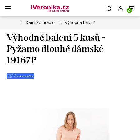
Přejít
N
na
obsah
Dámské prádlo
Výhodná balení
K
Výhodné balení 5 kusů -
Pyžamo dlouhé dámské
19167P
🇨🇿 Česká značka