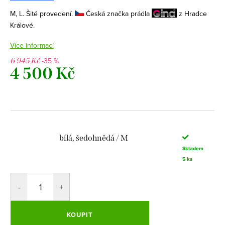
M, L. Šité provedení.
Česká značka prádla
z Hradce
Králové.
Více informací
-35 %
6 945 Kč
4 500 Kč
Měrná
cena:
bílá, šedohnědá / M
Skladem
5 ks
KOUPIT