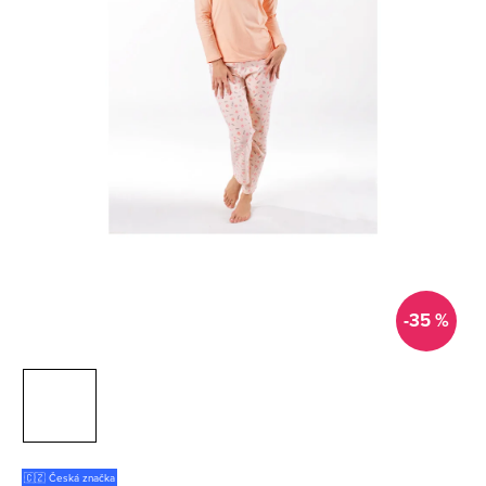
-35 %
🇨🇿 Česká značka