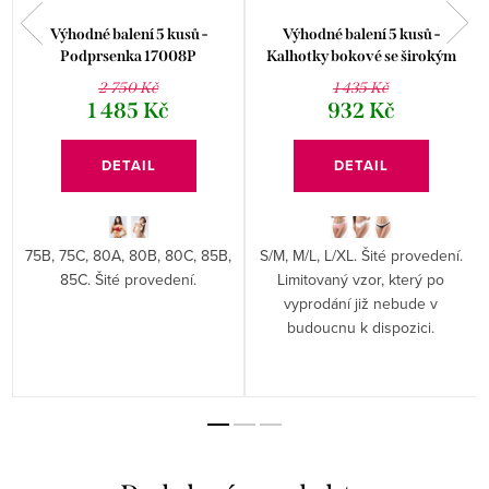
Výhodné balení 5 kusů -
Výhodné balení 5 kusů -
Podprsenka 17008P
Kalhotky bokové se širokým
bokem kolekce Disco 18 16178P
2 750 Kč
1 435 Kč
1 485 Kč
932 Kč
DETAIL
DETAIL
75B, 75C, 80A, 80B, 80C, 85B,
S/M, M/L, L/XL. Šité provedení.
85C. Šité provedení.
Limitovaný vzor, který po
vyprodání již nebude v
budoucnu k dispozici.