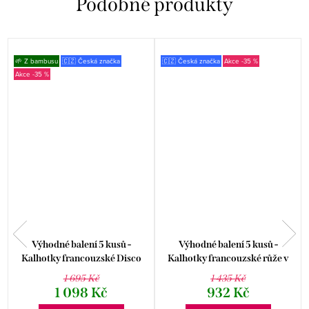
🌱 Z bambusu
🇨🇿 Česká značka
🇨🇿 Česká značka
-35 %
-35 %
Výhodné balení 5 kusů -
Výhodné balení 5 kusů -
Kalhotky francouzské Disco
Kalhotky francouzské růže v
Bamboo I 14145P
pase kolekce Disco 19 14163P
1 695 Kč
1 435 Kč
1 098 Kč
932 Kč