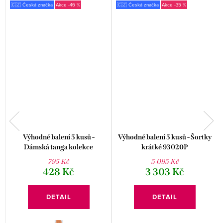
🇨🇿 Česká značka
-46 %
🇨🇿 Česká značka
-35 %
a
Výhodné balení 5 kusů -
Výhodné balení 5 kusů - Šortky
Dámská tanga kolekce
krátké 93020P
MINERVA 15996P
795 Kč
5 095 Kč
428 Kč
3 303 Kč
DETAIL
DETAIL