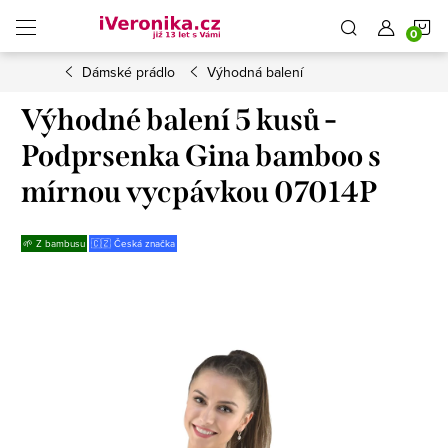
Přejít
N
na
obsah
Dámské prádlo
Výhodná balení
K
Výhodné balení 5 kusů -
Podprsenka Gina bamboo s
mírnou vycpávkou 07014P
🌱 Z bambusu
🇨🇿 Česká značka