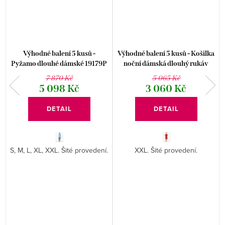
Výhodné balení 5 kusů -
Výhodné balení 5 kusů - Košilka
Pyžamo dlouhé dámské 19179P
noční dámská dlouhý rukáv
2
19133P
7 870 Kč
5 065 Kč
5 098 Kč
3 060 Kč
DETAIL
DETAIL
S, M, L, XL, XXL. Šité provedení.
XXL. Šité provedení.
l