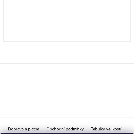
M
í
Z
á
p
a
t
í
Doprava a platba
Obchodní podmínky
Tabulky velikostí