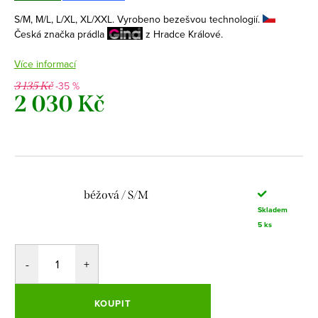
S/M, M/L, L/XL, XL/XXL. Vyrobeno bezešvou technologií.
Česká značka prádla
z Hradce Králové.
Více informací
-35 %
3 135 Kč
2 030 Kč
Měrná
cena:
béžová / S/M
Skladem
5 ks
KOUPIT