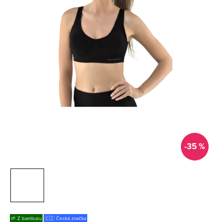
-35 %
🌱 Z bambusu
🇨🇿 Česká značka