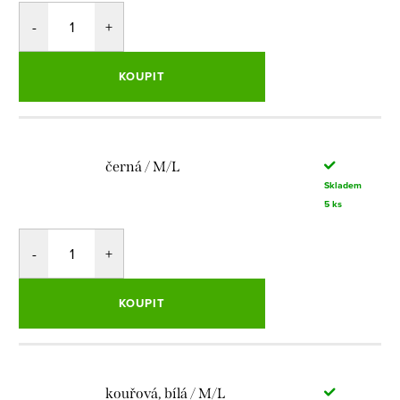
KOUPIT
černá / M/L
Skladem
5 ks
KOUPIT
kouřová, bílá / M/L