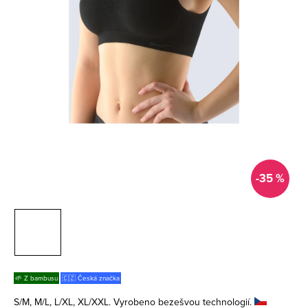
-35 %
🌱 Z bambusu
🇨🇿 Česká značka
S/M, M/L, L/XL, XL/XXL. Vyrobeno bezešvou technologií.