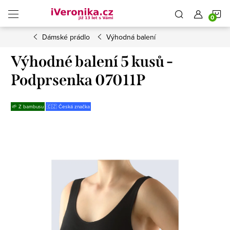
Přejít
N
na
obsah
Dámské prádlo
Výhodná balení
K
Výhodné balení 5 kusů -
Podprsenka 07011P
🌱 Z bambusu
🇨🇿 Česká značka