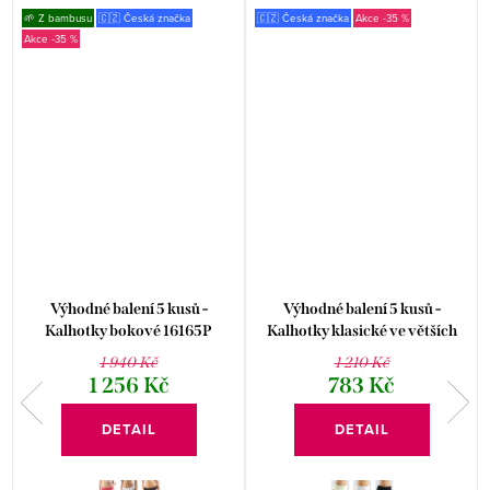
🌱 Z bambusu
🇨🇿 Česká značka
🇨🇿 Česká značka
-35 %
-35 %
Výhodné balení 5 kusů -
Výhodné balení 5 kusů -
Kalhotky bokové 16165P
Kalhotky klasické ve větších
velikostech 11089P
1 940 Kč
1 210 Kč
1 256 Kč
783 Kč
DETAIL
DETAIL