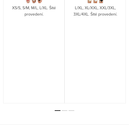
XS/S, S/M, M/L, L/XL. Šité
L/XL, XL/XXL, XXL/3XL,
ý
provedení.
3XL/4XL. Šité provedení.