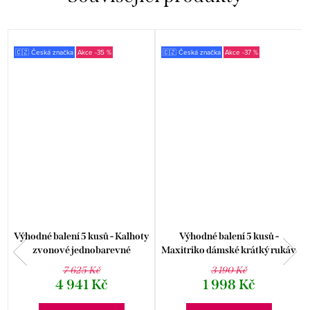
🇨🇿 Česká značka
-35 %
🇨🇿 Česká značka
-37 %
Výhodné balení 5 kusů - Kalhoty
Výhodné balení 5 kusů -
zvonové jednobarevné
Maxitriko dámské krátký rukáv
prodloužená délka 96002P
19118P
7 625 Kč
3 190 Kč
4 941 Kč
1 998 Kč