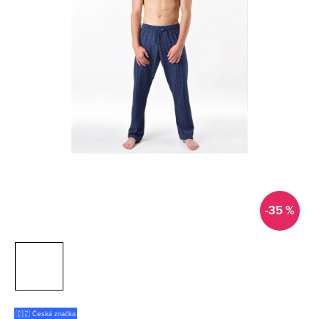
-35 %
🇨🇿 Česká značka