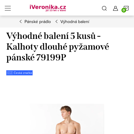
Přejít
N
na
obsah
Pánské prádlo
Výhodná balení
K
Výhodné balení 5 kusů -
Kalhoty dlouhé pyžamové
pánské 79199P
🇨🇿 Česká značka