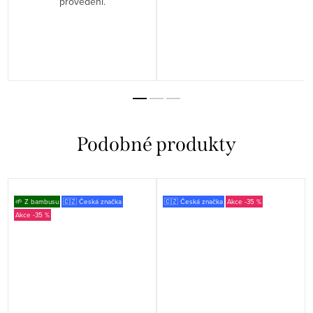
provedení.
🌱 Z bambusu
🇨🇿 Česká značka
🇨🇿 Česká značka
-35 %
-35 %