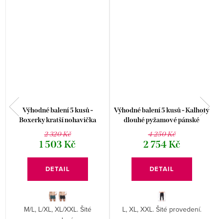
Výhodné balení 5 kusů -
Výhodné balení 5 kusů - Kalhoty
Boxerky kratší nohavička
dlouhé pyžamové pánské
73136P
79201P
2 320 Kč
4 250 Kč
1 503 Kč
2 754 Kč
DETAIL
DETAIL
M/L, L/XL, XL/XXL. Šité
L, XL, XXL. Šité provedení.