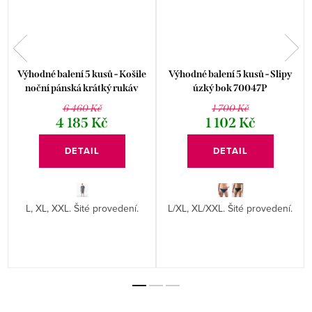
e
Výhodné balení 5 kusů - Košile
Výhodné balení 5 kusů - Slipy
noční pánská krátký rukáv
úzký bok 70047P
79206P
6 460 Kč
1 700 Kč
4 185 Kč
1 102 Kč
DETAIL
DETAIL
L, XL, XXL. Šité provedení.
L/XL, XL/XXL. Šité provedení.