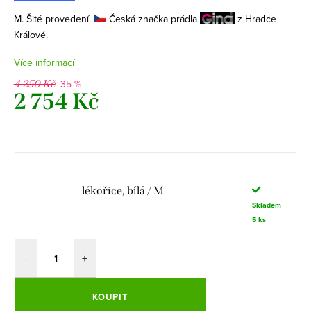
M. Šité provedení.
Česká značka prádla
z Hradce
Králové.
Více informací
-35 %
4 250 Kč
2 754 Kč
Měrná
cena:
lékořice, bílá / M
Skladem
5 ks
KOUPIT