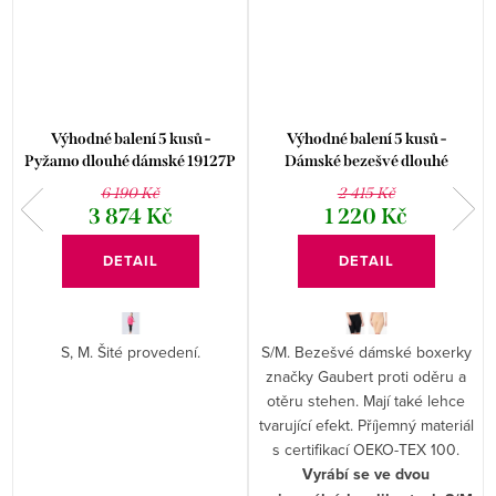
Výhodné balení 5 kusů -
Výhodné balení 5 kusů -
Pyžamo dlouhé dámské 19127P
Dámské bezešvé dlouhé
boxerky Gaubert GBTW-3002
6 190 Kč
2 415 Kč
3 874 Kč
1 220 Kč
DETAIL
DETAIL
S, M. Šité provedení.
S/M. Bezešvé dámské boxerky
.
značky Gaubert proti oděru a
otěru stehen. Mají také lehce
tvarující efekt. Příjemný materiál
s certifikací OEKO-TEX 100.
Vyrábí se ve dvou