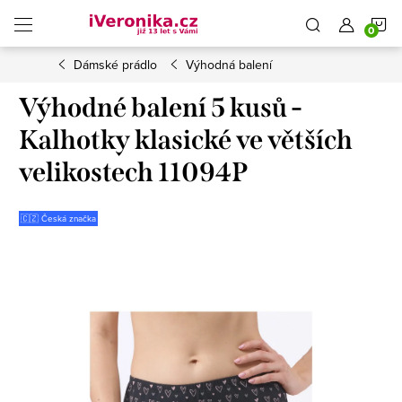
Přejít
N
na
obsah
Dámské prádlo
Výhodná balení
K
Výhodné balení 5 kusů -
Kalhotky klasické ve větších
velikostech 11094P
🇨🇿 Česká značka