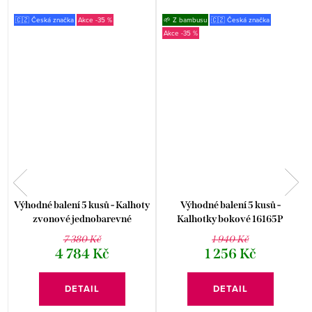
🇨🇿 Česká značka
-35 %
🌱 Z bambusu
🇨🇿 Česká značka
-35 %
y
Výhodné balení 5 kusů - Kalhoty
Výhodné balení 5 kusů -
zvonové jednobarevné
Kalhotky bokové 16165P
základní délka 96001P
7 380 Kč
1 940 Kč
4 784 Kč
1 256 Kč
DETAIL
DETAIL