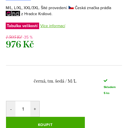
M/L, L/XL, XXL/3XL. Šité provedení.
Česká značka prádla
z Hradce Králové.
Tabulka velikostí
Více informací
-35 %
1 505 Kč
976 Kč
Měrná
cena:
černá, tm. šedá / M/L
Skladem
5 ks
KOUPIT