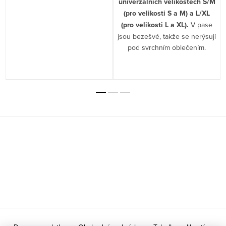
univerzálních velikostech S/M
(pro velikosti S a M) a L/XL
(pro velikosti L a XL).
V pase
jsou bezešvé, takže se nerýsují
pod svrchním oblečením.
Z
á
p
a
t
í