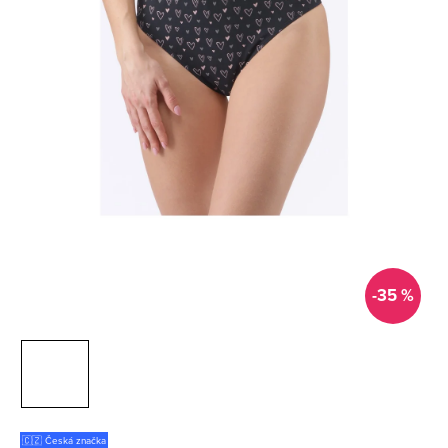
-35 %
🇨🇿 Česká značka