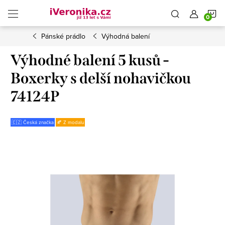
Přejít
N
na
obsah
Pánské prádlo
Výhodná balení
K
Výhodné balení 5 kusů -
Boxerky s delší nohavičkou
74124P
🇨🇿 Česká značka
🍂 Z modalu