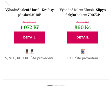
Výhodné balení 5 kusů - Kraťasy
Výhodné balení 5 kusů - Slipy s
pánské 93018P
úzkým bokem 70072P
6 285 Kč
1 325 Kč
4 072 Kč
860 Kč
DETAIL
DETAIL
S, M, L, XL, XXL. Šité provedení.
L/XL. Šité provedení.
Z
á