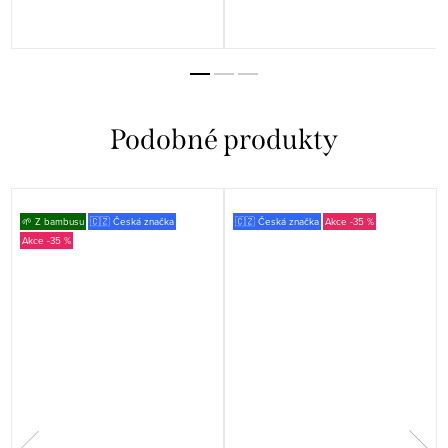
🌱 Z bambusu
🇨🇿 Česká značka
🇨🇿 Česká značka
-35 %
-35 %