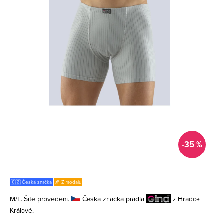
-35 %
🇨🇿 Česká značka
🍂 Z modalu
M/L. Šité provedení.
Česká značka prádla
z Hradce
Králové.