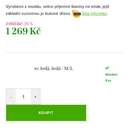
Vyrobeno z modalu, velice příjemné tkaniny na omak, jejíž
základní surovinou je bukové dřevo.
Více informací
-35 %
1 955 Kč
1 269 Kč
Měrná
cena:
sv. šedá, šedá / M/L
Skladem
5 ks
KOUPIT