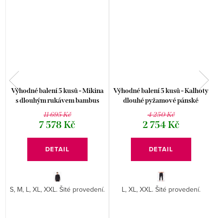
Výhodné balení 5 kusů - Mikina
Výhodné balení 5 kusů - Kalhoty
s dlouhým rukávem bambus
dlouhé pyžamové pánské
99008P
79201P
11 695 Kč
4 250 Kč
7 578 Kč
2 754 Kč
DETAIL
DETAIL
S, M, L, XL, XXL. Šité provedení.
L, XL, XXL. Šité provedení.