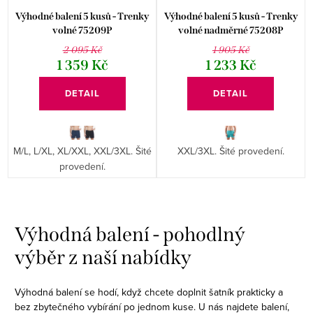
Výhodné balení 5 kusů - Trenky
Výhodné balení 5 kusů - Trenky
volné 75209P
volné nadměrné 75208P
2 095 Kč
1 905 Kč
1 359 Kč
1 233 Kč
DETAIL
DETAIL
M/L, L/XL, XL/XXL, XXL/3XL. Šité
XXL/3XL. Šité provedení.
provedení.
O
v
Výhodná balení - pohodlný
l
výběr z naší nabídky
á
d
Výhodná balení se hodí, když chcete doplnit šatník prakticky a
a
bez zbytečného vybírání po jednom kuse. U nás najdete balení,