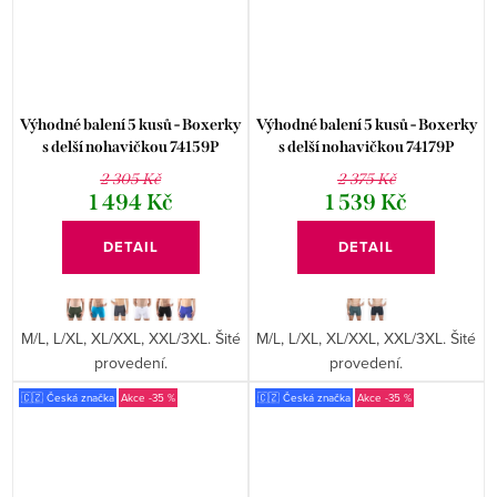
Výhodné balení 5 kusů - Boxerky
Výhodné balení 5 kusů - Boxerky
s delší nohavičkou 74159P
s delší nohavičkou 74179P
2 305 Kč
2 375 Kč
1 494 Kč
1 539 Kč
DETAIL
DETAIL
M/L, L/XL, XL/XXL, XXL/3XL. Šité
M/L, L/XL, XL/XXL, XXL/3XL. Šité
provedení.
provedení.
🇨🇿 Česká značka
-35 %
🇨🇿 Česká značka
-35 %