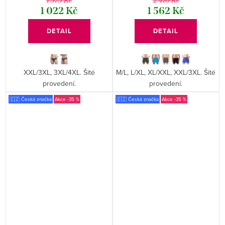
1 575 Kč
2 410 Kč
1 022 Kč
1 562 Kč
DETAIL
DETAIL
XXL/3XL, 3XL/4XL. Šité
M/L, L/XL, XL/XXL, XXL/3XL. Šité
provedení.
provedení.
🇨🇿 Česká značka
-35 %
🇨🇿 Česká značka
-35 %