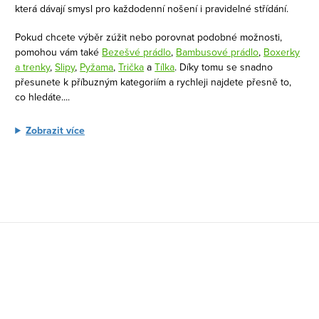
c
která dávají smysl pro každodenní nošení i pravidelné střídání.
í
Pokud chcete výběr zúžit nebo porovnat podobné možnosti,
p
pomohou vám také
Bezešvé prádlo
,
Bambusové prádlo
,
Boxerky
r
a trenky
,
Slipy
,
Pyžama
,
Trička
a
Tílka
. Díky tomu se snadno
v
přesunete k příbuzným kategoriím a rychleji najdete přesně to,
k
co hledáte.
...
y
Zobrazit více
v
ý
p
i
s
u
Z
á
p
a