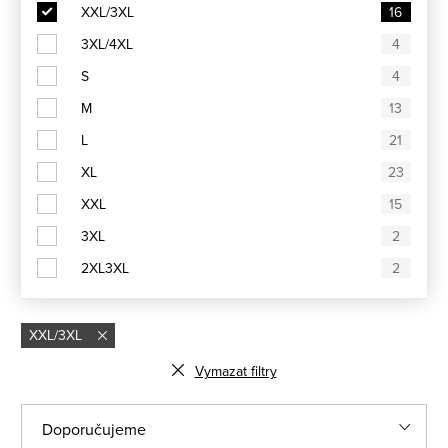
XXL/3XL
16
3XL/4XL
4
S
4
M
13
L
21
XL
23
XXL
15
3XL
2
2XL3XL
2
XXL/3XL
Vymazat filtry
Ř
Doporučujeme