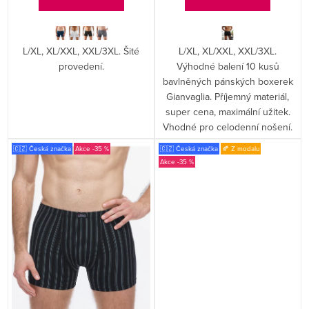
ů
L/XL, XL/XXL, XXL/3XL. Šité
L/XL, XL/XXL, XXL/3XL.
provedení.
Výhodné balení 10 kusů
bavlněných pánských boxerek
Gianvaglia. Příjemný materiál,
super cena, maximální užitek.
Vhodné pro celodenní nošení.
🇨🇿 Česká značka
-35 %
🇨🇿 Česká značka
🍂 Z modalu
-35 %