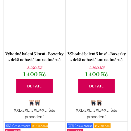
Výhodné balení 5 kusů - Boxerky
Výhodné balení 5 kusů - Boxerky
s delší nohavičkou nadměrné
s delší nohavičkou nadměrné
74174P
74182P
2 160 Kč
2 160 Kč
1 400 Kč
1 400 Kč
DETAIL
DETAIL
XXL/3XL, 3XL/4XL. Šité
XXL/3XL, 3XL/4XL. Šité
provedení.
provedení.
🇨🇿 Česká značka
🍂 Z modalu
🇨🇿 Česká značka
🍂 Z modalu