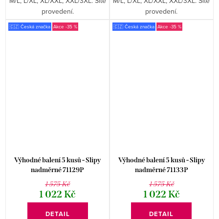
M/L, L/XL, XL/XXL, XXL/3XL. Šité
M/L, L/XL, XL/XXL, XXL/3XL. Šité
provedení.
provedení.
🇨🇿 Česká značka
-35 %
🇨🇿 Česká značka
-35 %
Výhodné balení 5 kusů - Slipy
Výhodné balení 5 kusů - Slipy
nadměrné 71129P
nadměrné 71133P
1 575 Kč
1 575 Kč
1 022 Kč
1 022 Kč
DETAIL
DETAIL