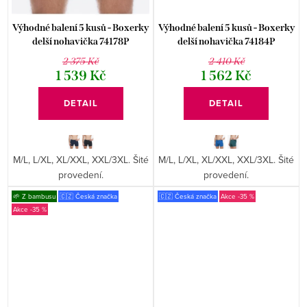
Výhodné balení 5 kusů - Boxerky
Výhodné balení 5 kusů - Boxerky
delší nohavička 74178P
delší nohavička 74184P
2 375 Kč
2 410 Kč
1 539 Kč
1 562 Kč
DETAIL
DETAIL
M/L, L/XL, XL/XXL, XXL/3XL. Šité
M/L, L/XL, XL/XXL, XXL/3XL. Šité
provedení.
provedení.
🌱 Z bambusu
🇨🇿 Česká značka
🇨🇿 Česká značka
-35 %
-35 %