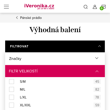
Přejít
N
na
obsah
Pánské prádlo
K
Výhodná balení
FILTROVAT
Značky
FILTR VELIKOSTÍ
S/M
45
M/L
82
L/XL
78
XL/XXL
59