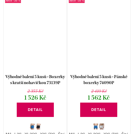
-35 %
-35 %
Výhodné balení 5 kusů - Boxerky
Výhodné balení 5 kusů - Pánské
s kratší nohavičkou 73139P
boxerky 74090P
2 355 Kč
2 410 Kč
1 526 Kč
1 562 Kč
DETAIL
DETAIL