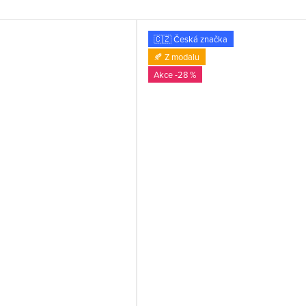
🇨🇿 Česká značka
🍂 Z modalu
-28 %