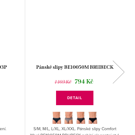
093P
Pánské slipy BE10050M BRUBECK
794 Kč
1 103 Kč
DETAIL
ení.
S/M, M/L, L/XL, XL/XXL. Pánské slipy Comfort