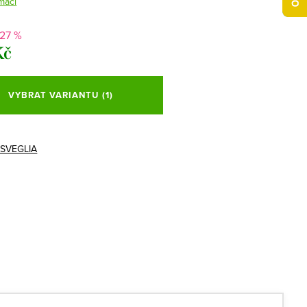
mací
-27 %
Kč
VYBRAT VARIANTU
(1)
ISVEGLIA