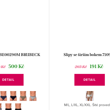
py BE00290M BRUBECK
Slipy se širším bokem 71
500 Kč
191 Kč
 Kč
265 Kč
DETAIL
DETAIL
M/L, L/XL, XL/XXL. Šité proved