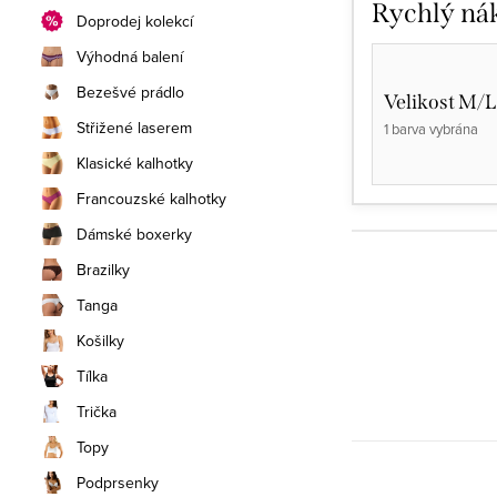
Rychlý ná
Doprodej kolekcí
Výhodná balení
Bezešvé prádlo
Velikost M/L
Střižené laserem
1 barva vybrána
Klasické kalhotky
Francouzské kalhotky
Dámské boxerky
Brazilky
Tanga
Košilky
Tílka
Trička
Topy
Podprsenky