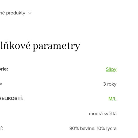
né produkty
lňkové parametry
rie
:
Slipy
a
:
3 roky
VELIKOSTÍ
:
M/L
modrá světlá
í
:
90% bavlna. 10% lycra