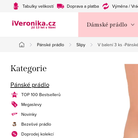
Přejít
Tabulky velikostí
Doprava a platba
Výměna / Vrá
na
obsah
Dámské prádlo
Pánské prádlo
Slipy
V balení 3 ks -Pánsk
Domů
P
Přeskočit
Kategorie
o
kategorie
s
Pánské prádlo
t
TOP 100 Bestsellerů
Megaslevy
r
Novinky
a
Bezešvé prádlo
n
Doprodej kolekcí