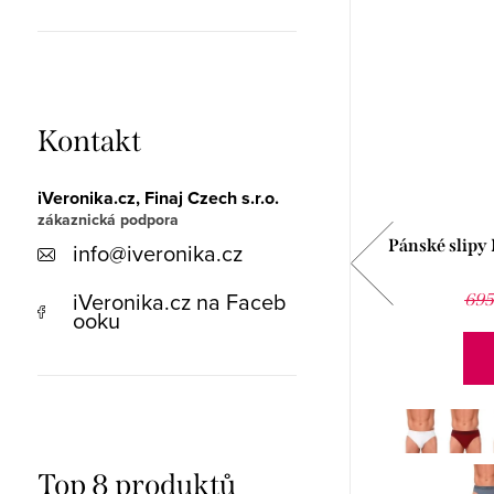
Kontakt
iVeronika.cz, Finaj Czech s.r.o.
Pánské slipy BE10040 Brubeck
Pánské sli
info
@
iveronika.cz
485 Kč
iVeronika.cz na Faceb
673 Kč
695
ooku
DETAIL
S/M. Pánské bezešvé slipy Baselayer BE10040
Top 8 produktů