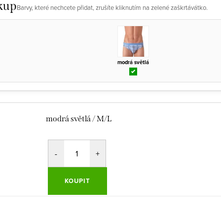
kup
Barvy, které nechcete přidat, zrušíte kliknutím na zelené zaškrtávátko.
modrá světlá
modrá světlá / M/L
KOUPIT