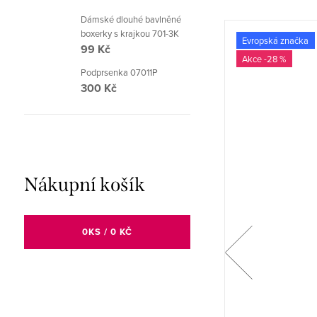
Dámské dlouhé bavlněné
boxerky s krajkou 701-3K
🇨🇿 Česká značka
Evropská značka
99 Kč
-27 %
-28 %
Podprsenka 07011P
300 Kč
Nákupní košík
0
KS /
0 KČ