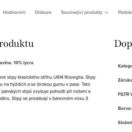
Hodnocení
Diskuze
Související produkty
Podob
produktu
Dop
avlna. 10% lycra
Katego
é slipy klasického střihu U614 Risveglia. Slipy
Záruk
vu na hýždích a se širokou gumu v pase. Tato
í pánských slipů zvyšuje pohodlí při nošení a
FILTR 
děru. Slipy se prodávají v barevném mixu 3
Barva
:
Složen