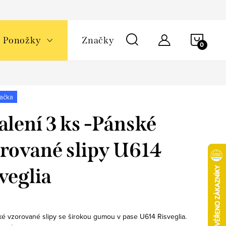
NÁKU
Ponožky
Značky
KOŠÍ
načka
alení 3 ks -Pánské
rované slipy U614
veglia
ké vzorované slipy se širokou gumou v pase U614 Risveglia.