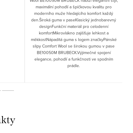
Wool BE10050M BRUBECK nabízí elegantní styl,
maximální pohodlí a špičkovou kvalitu pro
moderního muže hledajícího komfort každý
den.Široká guma v paseKlasický jednobarevný
designFunkční materiál pro celodenní
komfortMikrovlákno zajišťuje lehkost a
měkkostNápaditá guma s logem značkyPánské
slipy Comfort Wool se širokou gumou v pase
BE10050M BRUBECK.Výjimečné spojení
elegance, pohodlí a funkčnosti ve spodním
prádle.