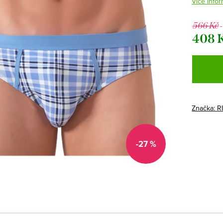
Více infor
566 Kč
408 
Měrná
cena:
Značka:
R
-27 %