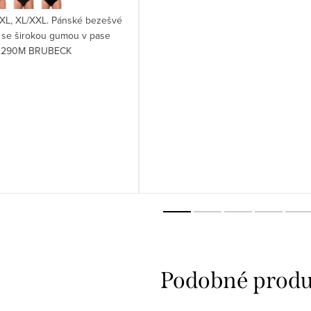
L/XL, XL/XXL. Pánské bezešvé
y se širokou gumou v pase
290M BRUBECK