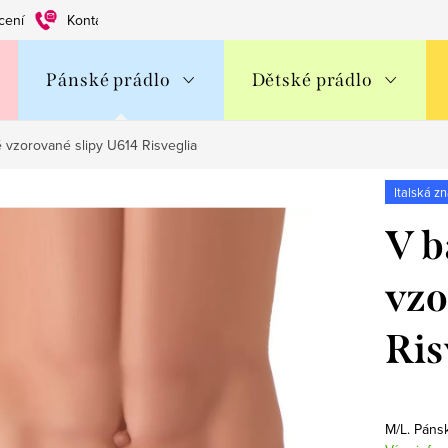
cení
Kontakty
Obchodní podmínky
Ochrana os. údajů
Pánské prádlo
Dětské prádlo
é vzorované slipy U614 Risveglia
Italská z
V b
vzo
Ris
M/L. Páns