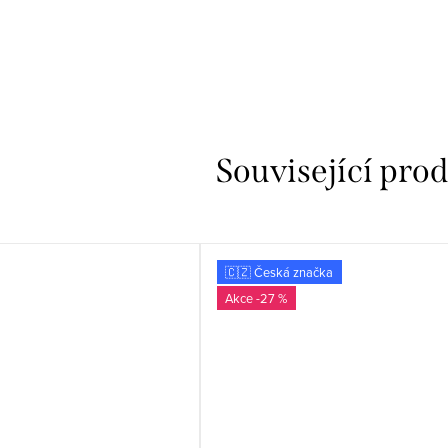
Související pro
🇨🇿 Česká značka
-27 %