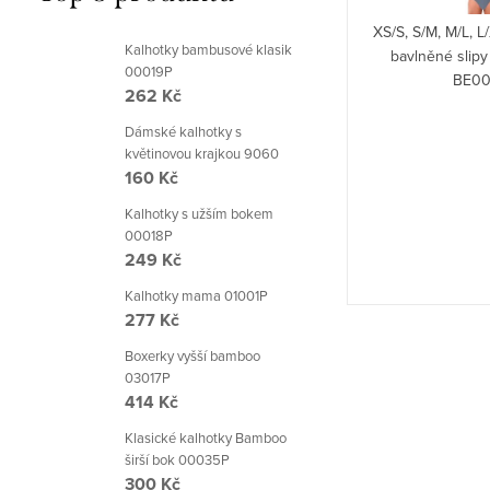
Brubeck.
XS/S, S/M, M/L, 
Kalhotky bambusové klasik
bavlněné slip
00019P
BE00
262 Kč
Dámské kalhotky s
květinovou krajkou 9060
160 Kč
Kalhotky s užším bokem
00018P
249 Kč
Kalhotky mama 01001P
277 Kč
Boxerky vyšší bamboo
03017P
414 Kč
Klasické kalhotky Bamboo
širší bok 00035P
300 Kč