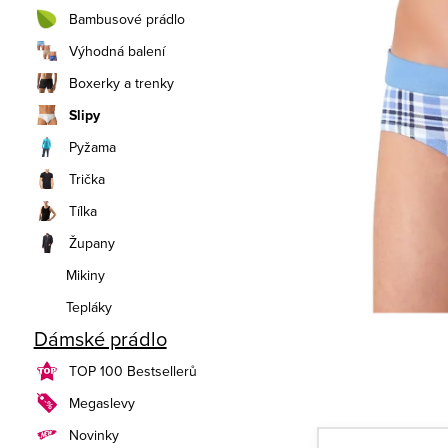
n
Bambusové prádlo
í
Výhodná balení
Boxerky a trenky
p
Slipy
a
Pyžama
n
Trička
e
Tílka
Župany
l
Mikiny
Tepláky
Dámské prádlo
TOP 100 Bestsellerů
Megaslevy
Novinky