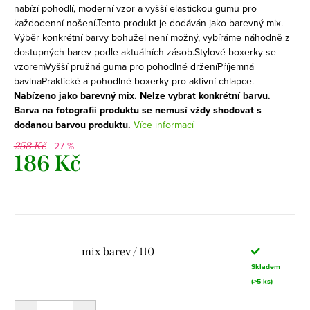
nabízí pohodlí, moderní vzor a vyšší elastickou gumu pro
každodenní nošení.Tento produkt je dodáván jako barevný mix.
Výběr konkrétní barvy bohužel není možný, vybíráme náhodně z
dostupných barev podle aktuálních zásob.Stylové boxerky se
vzoremVyšší pružná guma pro pohodlné drženíPříjemná
bavlnaPraktické a pohodlné boxerky pro aktivní chlapce.
Nabízeno jako barevný mix. Nelze vybrat konkrétní barvu.
Barva na fotografii produktu se nemusí vždy shodovat s
dodanou barvou produktu.
Více informací
–27 %
258 Kč
186 Kč
Měrná
cena:
mix barev / 110
Skladem
(>5 ks)