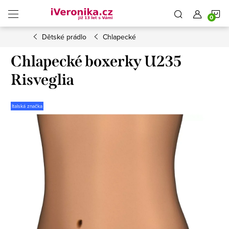
Přejít
N
na
obsah
Dětské prádlo
Chlapecké
K
Chlapecké boxerky U235
Risveglia
Italská značka