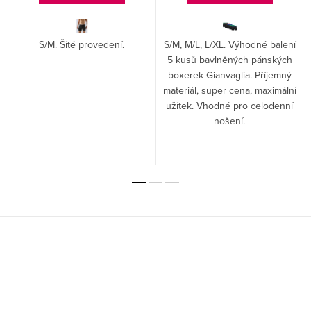
S/M. Šité provedení.
S/M, M/L, L/XL. Výhodné balení
5 kusů bavlněných pánských
boxerek Gianvaglia. Příjemný
materiál, super cena, maximální
užitek. Vhodné pro celodenní
nošení.
Z
á
p
a