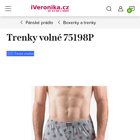
Přejít
N
na
obsah
Pánské prádlo
Boxerky a trenky
K
Trenky volné 75198P
🇨🇿 Česká značka