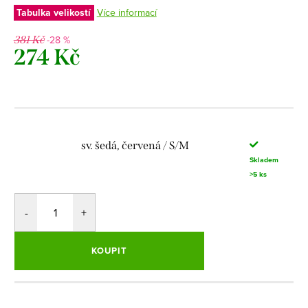
Tabulka velikostí
Více informací
-28 %
381 Kč
274 Kč
Měrná
cena:
sv. šedá, červená / S/M
Skladem
>5 ks
KOUPIT