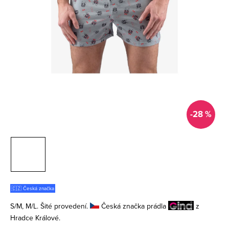
-28 %
🇨🇿 Česká značka
S/M, M/L. Šité provedení.
Česká značka prádla
z
Hradce Králové.