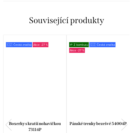
Související produkty
🇨🇿 Česká značka
-27 %
🌱 Z bambusu
🇨🇿 Česká značka
-27 %
Boxerky s kratší nohavičkou
Pánské trenky bezešvé 54004P
73114P