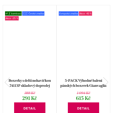
🌱 Z bambusu
🇨🇿 Česká značka
Evropská značka
-43 %
-25 %
Boxerky s delší nohavičkou
5-PACK Výhodné balení
74113P skladový doprodej
pánských boxerek Gianvaglia
021
388 Kč
1 094 Kč
291 Kč
615 Kč
DETAIL
DETAIL