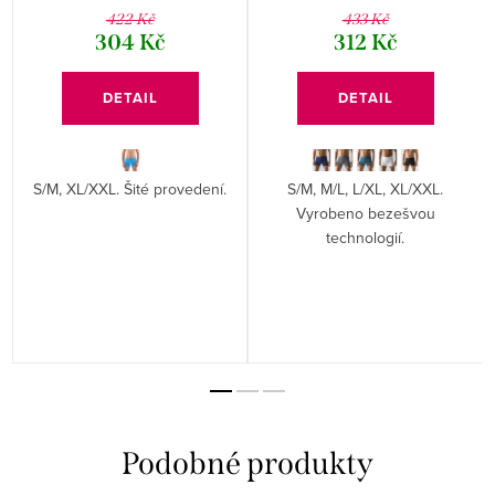
422 Kč
433 Kč
304 Kč
312 Kč
DETAIL
DETAIL
S/M, XL/XXL. Šité provedení.
S/M, M/L, L/XL, XL/XXL.
Vyrobeno bezešvou
technologií.