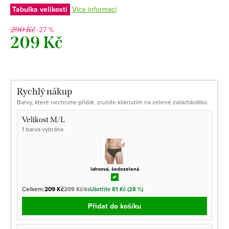
Tabulka velikostí
Více informací
-27 %
290 Kč
209 Kč
Měrná
cena:
Rychlý nákup
Barvy, které nechcete přidat, zrušíte kliknutím na zelené zaškrtávátko.
Velikost M/L
1 barva vybrána
lahvová, šedozelená
Celkem:
209 Kč
209 Kč/ks
Ušetříte 81 Kč (28 %)
Přidat do košíku