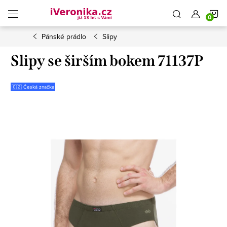
Přejít
N
na
obsah
Pánské prádlo
Slipy
K
Slipy se širším bokem 71137P
🇨🇿 Česká značka