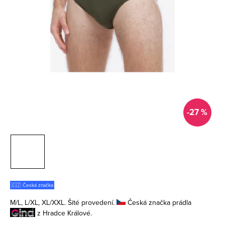
-27 %
🇨🇿 Česká značka
M/L, L/XL, XL/XXL. Šité provedení.
Česká značka prádla
z Hradce Králové.