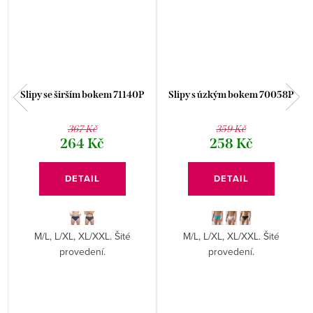
Slipy se širším bokem 71140P
Slipy s úzkým bokem 70058P
367 Kč
359 Kč
264 Kč
258 Kč
DETAIL
DETAIL
M/L, L/XL, XL/XXL. Šité
M/L, L/XL, XL/XXL. Šité
provedení.
provedení.