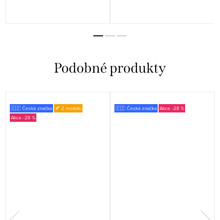
🇨🇿 Česká značka
🍂 Z modalu
🇨🇿 Česká značka
-28 %
-28 %