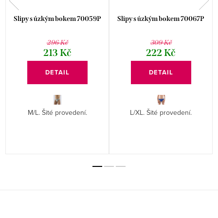
Slipy s úzkým bokem 70059P
Slipy s úzkým bokem 70067P
296 Kč
309 Kč
213 Kč
222 Kč
DETAIL
DETAIL
M/L. Šité provedení.
L/XL. Šité provedení.
Z
á