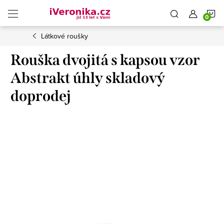
Přejít
N
na
obsah
Látkové roušky
K
Rouška dvojitá s kapsou vzor
Abstrakt úhly skladový
doprodej