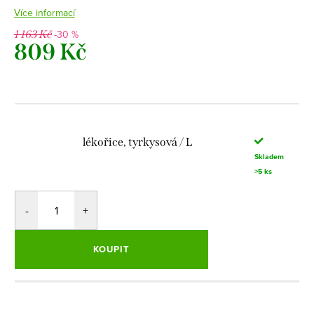
Více informací
-30 %
1 163 Kč
809 Kč
Měrná
cena:
lékořice, tyrkysová / L
Skladem
>5 ks
KOUPIT