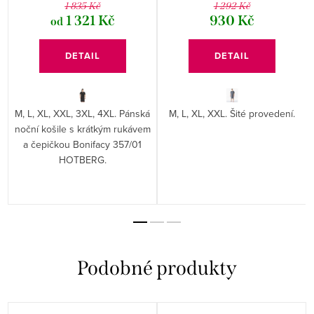
1 835 Kč
1 292 Kč
1 321 Kč
930 Kč
od
DETAIL
DETAIL
M, L, XL, XXL, 3XL, 4XL. Pánská
M, L, XL, XXL. Šité provedení.
noční košile s krátkým rukávem
a čepičkou Bonifacy 357/01
HOTBERG.