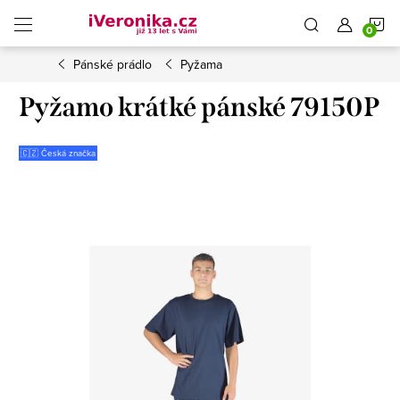
Přejít
N
na
obsah
Pánské prádlo
Pyžama
K
Pyžamo krátké pánské 79150P
🇨🇿 Česká značka