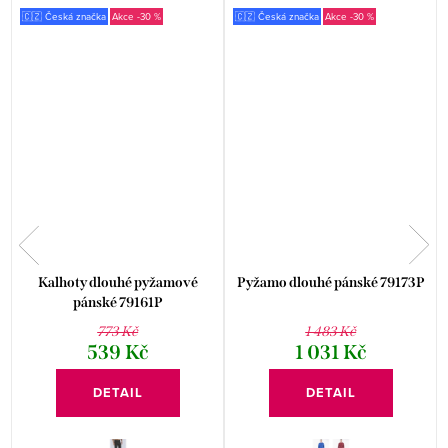
🇨🇿 Česká značka
-30 %
🇨🇿 Česká značka
-30 %
Kalhoty dlouhé pyžamové
Pyžamo dlouhé pánské 79173P
pánské 79161P
773 Kč
1 483 Kč
539 Kč
1 031 Kč
DETAIL
DETAIL