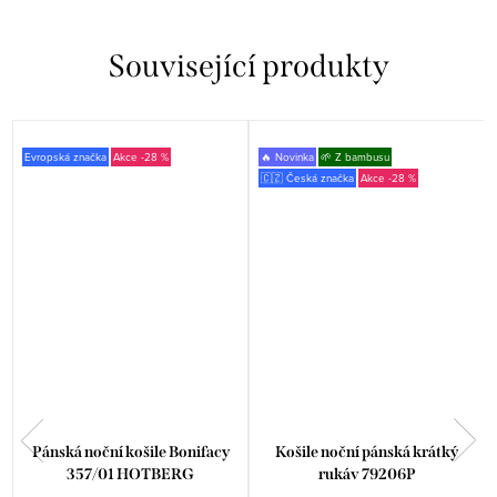
Související produkty
Evropská značka
-28 %
🔥 Novinka
🌱 Z bambusu
🇨🇿 Česká značka
-28 %
Pánská noční košile Bonifacy
Košile noční pánská krátký
357/01 HOTBERG
rukáv 79206P