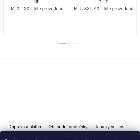
M, XL, XXL. Šité provedení.
M, L, XXL, 4XL. Šité provedení.
Z
á
p
a
t
í
Doprava a platba
Obchodní podmínky
Tabulky velikostí
Doprava na Slovensko / Výměna vrácení zboží pro SR