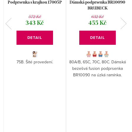
Podprsenka s krajkou 17005P
Dámská podprsenka BR10090
BRUBECK
572 Kč
632 Kč
343 Kč
455 Kč
DETAIL
DETAIL
75B. Šité provedení.
80A/B, 65C, 70C, 80C. Dámská
bezešvá fusion podprsenka
BR10090 na úzká ramínka.