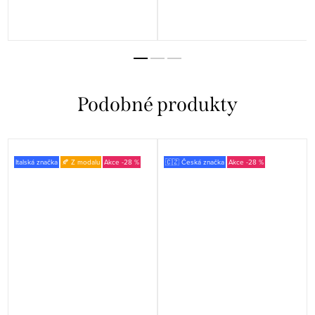
Italská značka
🍂 Z modalu
-28 %
🇨🇿 Česká značka
-28 %