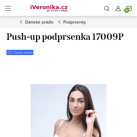
Přejít
N
na
obsah
Dámské prádlo
Podprsenky
K
Push-up podprsenka 17009P
🇨🇿 Česká značka