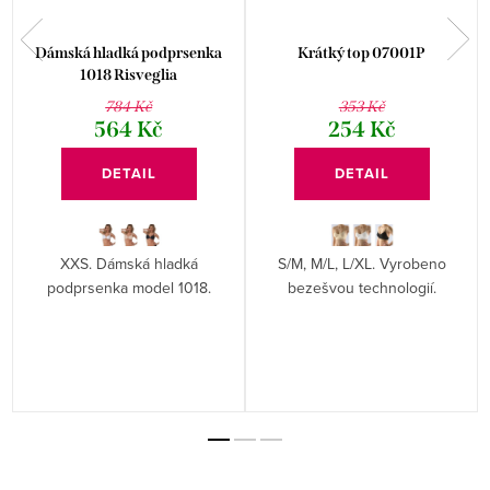
Dámská hladká podprsenka
Krátký top 07001P
1018 Risveglia
784 Kč
353 Kč
564 Kč
254 Kč
DETAIL
DETAIL
XXS. Dámská hladká
S/M, M/L, L/XL. Vyrobeno
podprsenka model 1018.
bezešvou technologií.