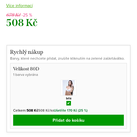
Více informací
-25 %
678 Kč
508 Kč
Měrná
cena:
Rychlý nákup
Barvy, které nechcete přidat, zrušíte kliknutím na zelené zaškrtávátko.
Velikost 80D
1 barva vybrána
bílá
Celkem:
508 Kč
508 Kč/ks
Ušetříte 170 Kč (25 %)
Přidat do košíku