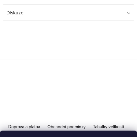
Diskuze
Z
á
p
a
t
í
Doprava a platba
Obchodní podmínky
Tabulky velikostí