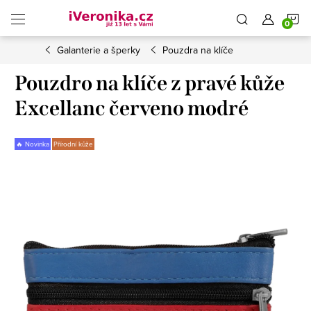
Přejít
N
na
obsah
Galanterie a šperky
Pouzdra na klíče
K
Pouzdro na klíče z pravé kůže
Excellanc červeno modré
🔥 Novinka
Přírodní kůže