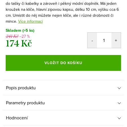
do tašky či kabelky a zároveň i pěkný módní doplněk. Má jeden
kroužek na klíče, hlavní zipovou kapsu, délku 10 cm, výšku cca 6
cm. Umístit do něj můžete nejen klíče, ale i různé drobnosti či
mince.
Více informací
Skladem
(>5 ks)
–27 %
241 Kč
174 Kč
Měrná
cena:
VLOŽIT DO KOŠÍKU
Popis produktu
Parametry produktu
Hodnocení