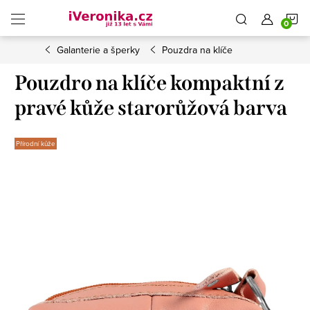
Přejít
N
na
obsah
Galanterie a šperky
Pouzdra na klíče
K
Pouzdro na klíče kompaktní z
pravé kůže starorůžová barva
Přírodní kůže