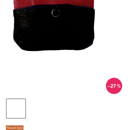
–27 %
Přírodní kůže