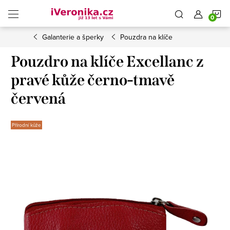
Přejít
N
na
obsah
Galanterie a šperky
Pouzdra na klíče
K
Pouzdro na klíče Excellanc z
pravé kůže černo-tmavě
červená
Přírodní kůže