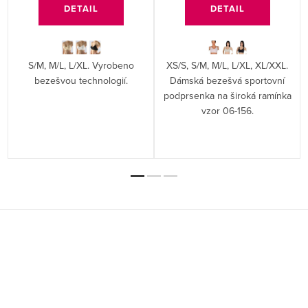
DETAIL
DETAIL
S/M, M/L, L/XL. Vyrobeno
XS/S, S/M, M/L, L/XL, XL/XXL.
bezešvou technologií.
Dámská bezešvá sportovní
podprsenka na široká ramínka
vzor 06-156.
Z
á
p
a