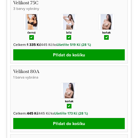
Velikost 75C
3 barvy vybrány
černá
bílá
koňak
Celkem:
1 335 Kč
445 Kč/ks
Ušetříte 519 Kč (28 %)
Přidat do košíku
Velikost 80A
1 barva vybrána
koňak
Celkem:
445 Kč
445 Kč/ks
Ušetříte 173 Kč (28 %)
Přidat do košíku