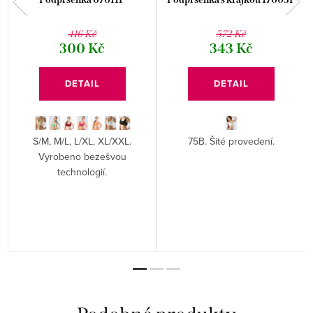
416 Kč
572 Kč
300 Kč
343 Kč
DETAIL
DETAIL
S/M, M/L, L/XL, XL/XXL.
75B. Šité provedení.
Vyrobeno bezešvou
technologií.
.