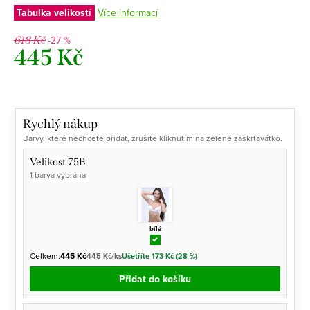
Tabulka velikostí
Více informací
-27 %
618 Kč
445 Kč
Měrná
cena:
Rychlý nákup
Barvy, které nechcete přidat, zrušíte kliknutím na zelené zaškrtávátko.
Velikost 75B
1 barva vybrána
bílá
Celkem:
445 Kč
445 Kč/ks
Ušetříte 173 Kč (28 %)
Přidat do košíku