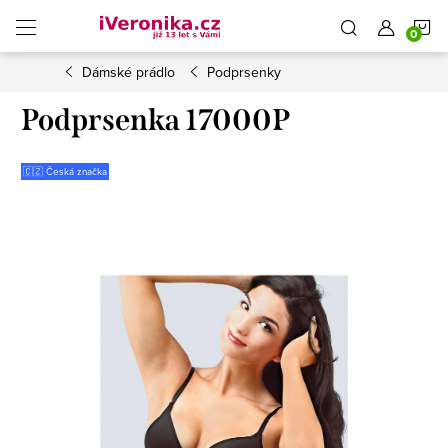
Přejít
N
na
obsah
Dámské prádlo
Podprsenky
K
Podprsenka 17000P
🇨🇿 Česká značka