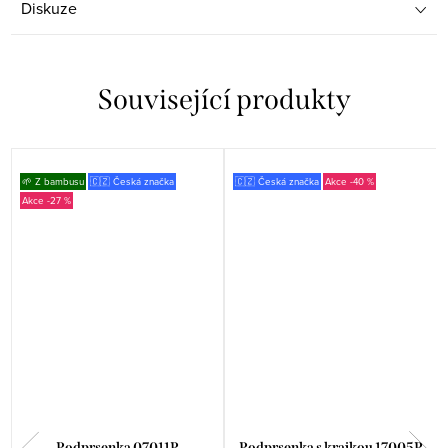
Diskuze
Související produkty
🌱 Z bambusu
🇨🇿 Česká značka
🇨🇿 Česká značka
-40 %
-27 %
Podprsenka 07011P
Podprsenka s krajkou 17005P