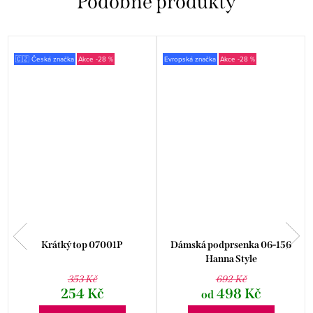
🇨🇿 Česká značka
-28 %
Evropská značka
-28 %
m
Krátký top 07001P
Dámská podprsenka 06-156
Hanna Style
353 Kč
692 Kč
254 Kč
498 Kč
od