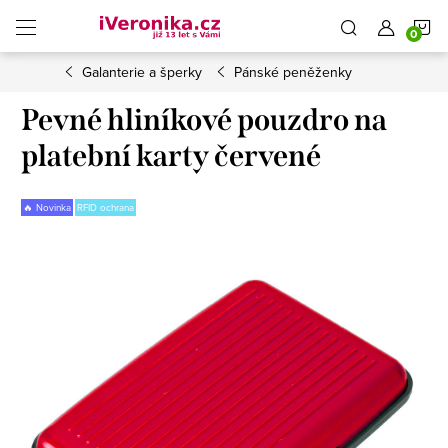
Přejít
N
na
obsah
Galanterie a šperky
Pánské peněženky
K
Pevné hliníkové pouzdro na
platební karty červené
🔥 Novinka
RFID ochrana