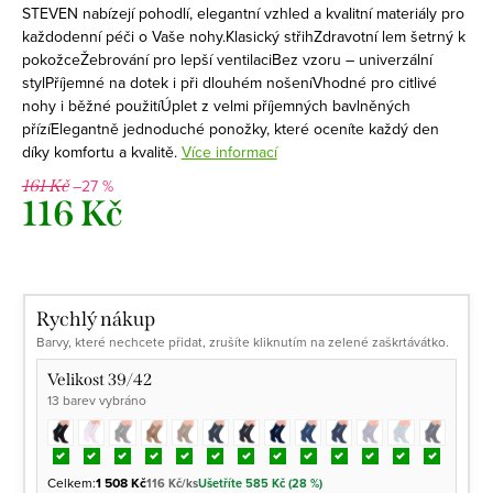
STEVEN nabízejí pohodlí, elegantní vzhled a kvalitní materiály pro
každodenní péči o Vaše nohy.Klasický střihZdravotní lem šetrný k
pokožceŽebrování pro lepší ventilaciBez vzoru – univerzální
stylPříjemné na dotek i při dlouhém nošeníVhodné pro citlivé
nohy i běžné použitíÚplet z velmi příjemných bavlněných
přízíElegantně jednoduché ponožky, které oceníte každý den
díky komfortu a kvalitě.
Více informací
–27 %
161 Kč
116 Kč
Měrná
cena:
Rychlý nákup
Barvy, které nechcete přidat, zrušíte kliknutím na zelené zaškrtávátko.
Velikost 39/42
13 barev vybráno
Celkem:
1 508 Kč
116 Kč/ks
Ušetříte 585 Kč (28 %)