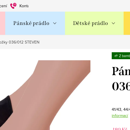
cení
Kontakty
Obchodní podmínky
Ochrana os. údajů
Pánské prádlo
Dětské prádlo
nožky 036/012 STEVEN
🌱 Z bam
Pán
03
41/43, 44
informací
180 Kč