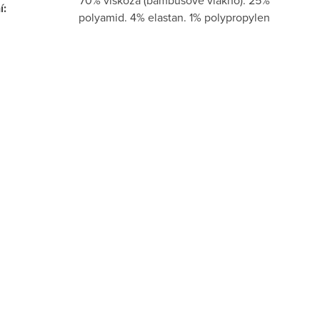
70% viskóza (bambusové vlákno). 25%
í
:
polyamid. 4% elastan. 1% polypropylen