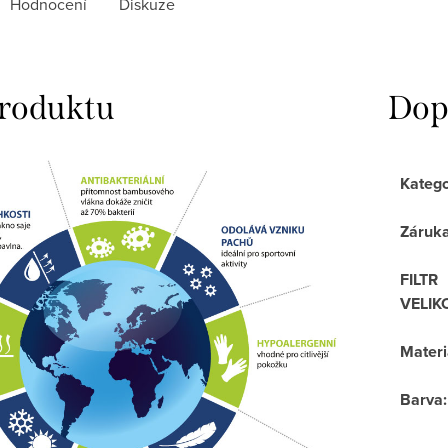
Hodnocení
Diskuze
produktu
Dop
Katego
Záruk
FILTR
VELIK
Materi
Barva
: