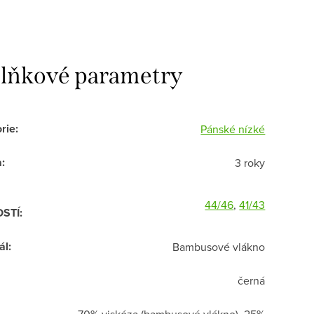
lňkové parametry
rie
:
Pánské nízké
a
:
3 roky
44/46
,
41/43
OSTÍ
:
ál
:
Bambusové vlákno
černá