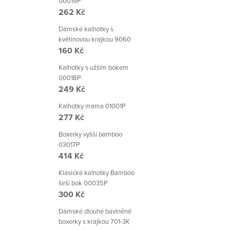
00019P
262 Kč
Dámské kalhotky s
květinovou krajkou 9060
160 Kč
Kalhotky s užším bokem
00018P
249 Kč
Kalhotky mama 01001P
277 Kč
Boxerky vyšší bamboo
03017P
414 Kč
Klasické kalhotky Bamboo
širší bok 00035P
300 Kč
Dámské dlouhé bavlněné
boxerky s krajkou 701-3K