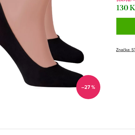
130 
Měrná
cena:
Značka:
S
–27 %