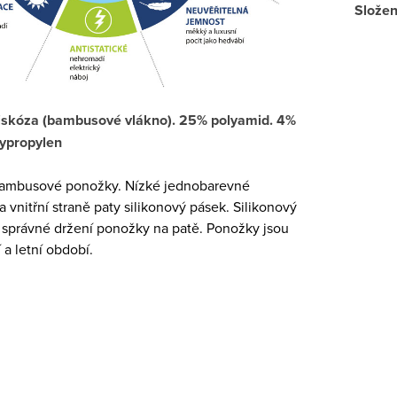
Složen
viskóza (bambusové vlákno). 25% polyamid. 4%
lypropylen
bambusové ponožky. Nízké jednobarevné
 vnitřní straně paty silikonový pásek. Silikonový
 správné držení ponožky na patě. Ponožky jsou
 a letní období.