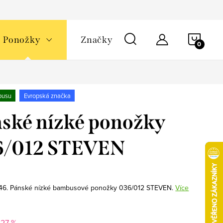
NÁKU
Ponožky
Značky
KOŠÍ
busu
Evropská značka
ské nízké ponožky
6/012 STEVEN
/46. Pánské nízké bambusové ponožky 036/012 STEVEN.
Více
–27 %