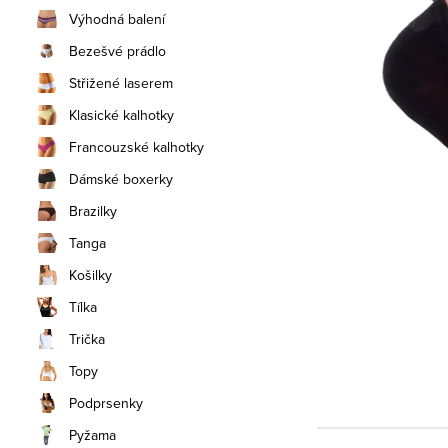
n
Výhodná balení
í
Bezešvé prádlo
Střižené laserem
p
Klasické kalhotky
a
Francouzské kalhotky
n
Dámské boxerky
e
Brazilky
Tanga
l
Košilky
Tílka
Trička
Topy
Podprsenky
Pyžama