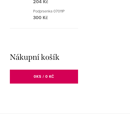
204 Kč
Podprsenka 07011P
300 Kč
Nákupní košík
0
KS /
0 KČ
Z