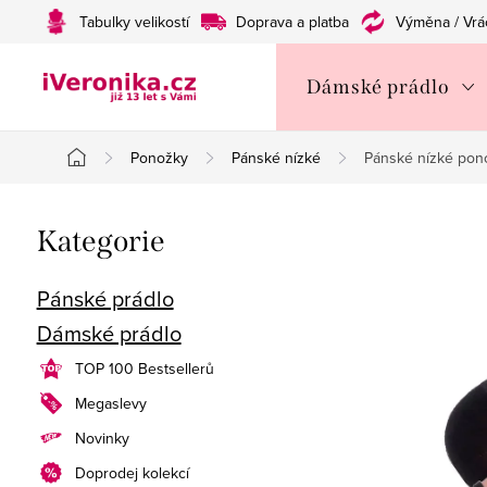
Přejít
Tabulky velikostí
Doprava a platba
Výměna / Vrá
na
obsah
Dámské prádlo
Ponožky
Pánské nízké
Pánské nízké po
Domů
P
Přeskočit
Kategorie
o
kategorie
s
Pánské prádlo
Dámské prádlo
t
TOP 100 Bestsellerů
r
Megaslevy
a
Novinky
n
Doprodej kolekcí