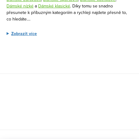
v
Dámské nízké
a
Dámské klasické
. Díky tomu se snadno
k
přesunete k příbuzným kategoriím a rychleji najdete přesně to,
co hledáte.
...
y
v
Zobrazit více
ý
p
i
s
u
Z
á
p
a
t
í