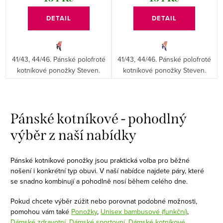
DETAIL
DETAIL
41/43, 44/46. Pánské polofroté
41/43, 44/46. Pánské polofroté
kotníkové ponožky Steven.
kotníkové ponožky Steven.
O
v
Pánské kotníkové - pohodlný
l
výběr z naší nabídky
á
d
Pánské kotníkové ponožky jsou praktická volba pro běžné
a
nošení i konkrétní typ obuvi. V naší nabídce najdete páry, které
c
se snadno kombinují a pohodlně nosí během celého dne.
í
Pokud chcete výběr zúžit nebo porovnat podobné možnosti,
p
pomohou vám také
Ponožky
,
Unisex bambusové (funkční)
,
r
Dámské zdravotní
,
Dámské sportovní
,
Dámské kotníkové
,