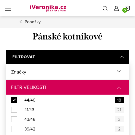
Přejít
N
na
obsah
Ponožky
K
Pánské kotníkové
FILTROVAT
Značky
FILTR VELIKOSTÍ
44/46
18
41/43
21
43/46
3
39/42
2