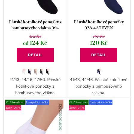
d
o
u
d
k
Pánské kotníkové ponožky z
Pánské kotníkové ponožky
u
bambusového vlákna 094
028/4 STEVEN
t
172 Kč
167 Kč
k
ů
124 Kč
120 Kč
od
t
DETAIL
DETAIL
ů
41/43, 44/46, 47/50. Pánské
41/43, 44/46. Pánské kotníkové
kotníkové ponožky z
ponožky z bambusového
bambusového vlákna.
vlákna.
🌱 Z bambusu
Evropská značka
🌱 Z bambusu
Evropská značka
-28 %
-28 %