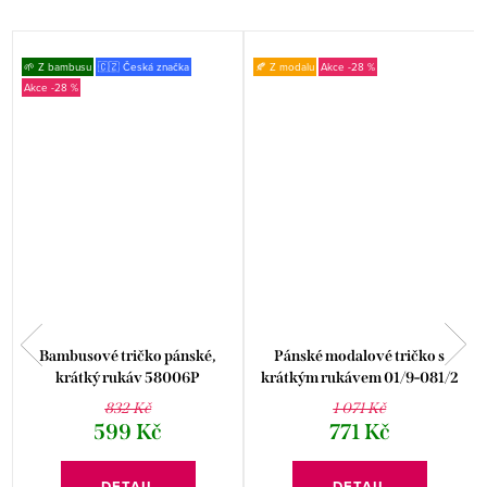
🌱 Z bambusu
🇨🇿 Česká značka
🍂 Z modalu
-28 %
-28 %
Bambusové tričko pánské,
Pánské modalové tričko s
krátký rukáv 58006P
krátkým rukávem 01/9-081/2
Fabio
832 Kč
1 071 Kč
599 Kč
771 Kč
DETAIL
DETAIL