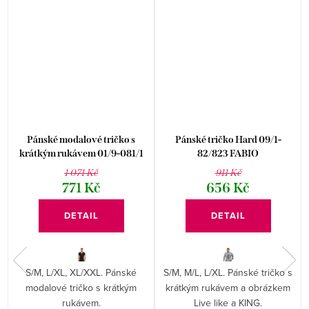
Pánské modalové tričko s
Pánské tričko Hard 09/1-
krátkým rukávem 01/9-081/1
82/823 FABIO
Fabio
1 071 Kč
911 Kč
771 Kč
656 Kč
DETAIL
DETAIL
S/M, L/XL, XL/XXL. Pánské
S/M, M/L, L/XL. Pánské tričko s
o
modalové tričko s krátkým
krátkým rukávem a obrázkem
rukávem.
Live like a KING.