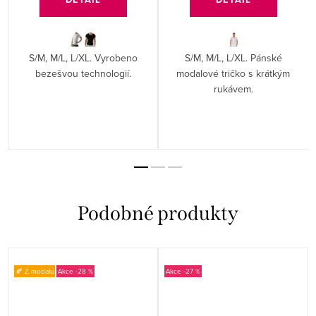
S/M, M/L, L/XL. Vyrobeno
S/M, M/L, L/XL. Pánské
bezešvou technologií.
modalové tričko s krátkým
rukávem.
🍂 Z modalu
-28 %
-27 %