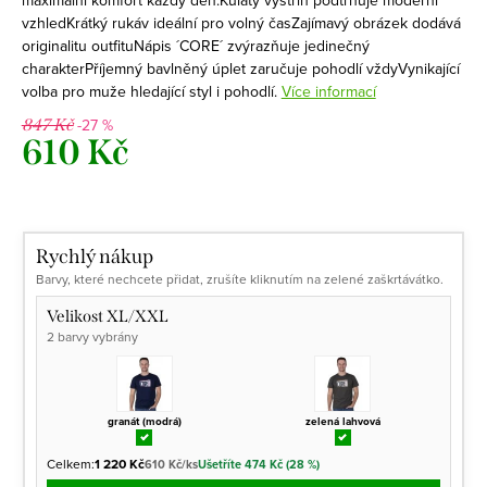
vzhledKrátký rukáv ideální pro volný časZajímavý obrázek dodává
originalitu outfituNápis ´CORE´ zvýrazňuje jedinečný
charakterPříjemný bavlněný úplet zaručuje pohodlí vždyVynikající
volba pro muže hledající styl i pohodlí.
Více informací
-27 %
847 Kč
610 Kč
Měrná
cena:
Rychlý nákup
Barvy, které nechcete přidat, zrušíte kliknutím na zelené zaškrtávátko.
Velikost XL/XXL
2 barvy vybrány
granát (modrá)
zelená lahvová
Celkem:
1 220 Kč
610 Kč/ks
Ušetříte 474 Kč (28 %)