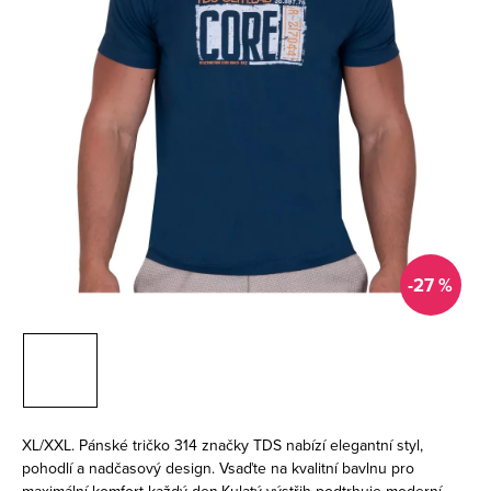
-27 %
XL/XXL. Pánské tričko 314 značky TDS nabízí elegantní styl,
pohodlí a nadčasový design. Vsaďte na kvalitní bavlnu pro
maximální komfort každý den.Kulatý výstřih podtrhuje moderní