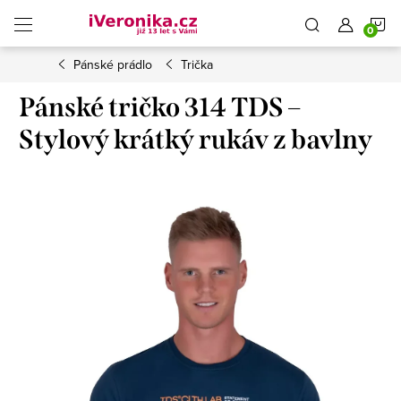
Přejít
N
na
obsah
Pánské prádlo
Trička
K
Pánské tričko 314 TDS –
Stylový krátký rukáv z bavlny