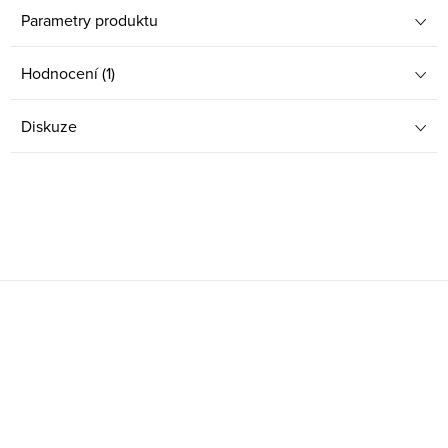
Parametry produktu
Hodnocení (1)
Diskuze
Z
á
p
a
t