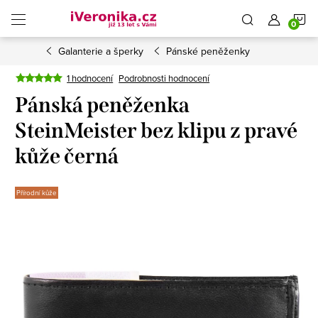
Přejít
N
na
obsah
Galanterie a šperky
Pánské peněženky
K
1 hodnocení
Podrobnosti hodnocení
Pánská peněženka
SteinMeister bez klipu z pravé
kůže černá
Přírodní kůže