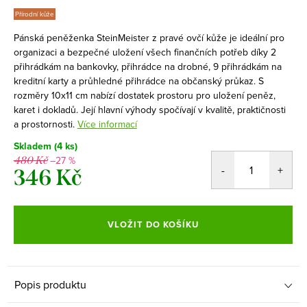
Přírodní kůže
Pánská peněženka SteinMeister z pravé ovčí kůže je ideální pro
organizaci a bezpečné uložení všech finančních potřeb díky 2
přihrádkám na bankovky, přihrádce na drobné, 9 přihrádkám na
kreditní karty a průhledné přihrádce na občanský průkaz. S
rozměry 10x11 cm nabízí dostatek prostoru pro uložení peněz,
karet i dokladů. Její hlavní výhody spočívají v kvalitě, praktičnosti
a prostornosti.
Více informací
Skladem
(4 ks)
–27 %
480 Kč
346 Kč
Měrná
cena:
VLOŽIT DO KOŠÍKU
Popis produktu