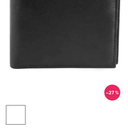
–27 %