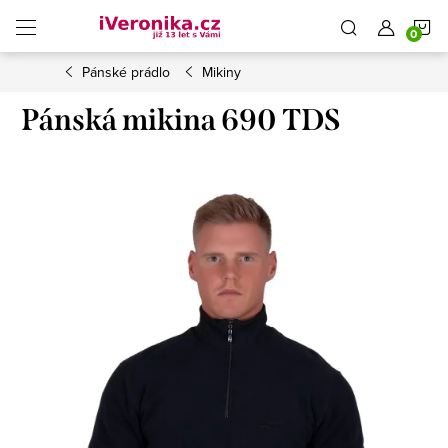
Přejít
N
na
obsah
Pánské prádlo
Mikiny
K
Pánská mikina 690 TDS