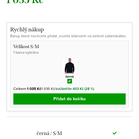
Měrná
cena:
Rychlý nákup
Barvy, které nechcete přidat, zrušíte kliknutím na zelené zaškrtávátko.
Velikost S/M
1 barva vybrána
černá
Celkem:
1 035 Kč
1 035 Kč/ks
Ušetříte 403 Kč (28 %)
Přidat do košíku
černá / S/M