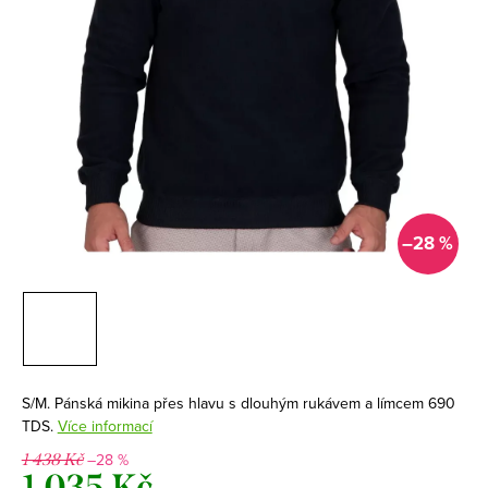
–28 %
S/M. Pánská mikina přes hlavu s dlouhým rukávem a límcem 690
TDS.
Více informací
–28 %
1 438 Kč
1 035 Kč