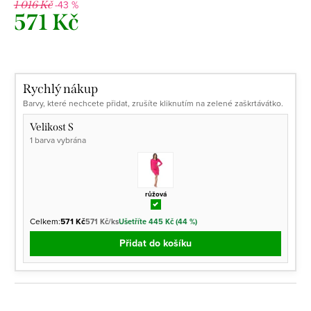
-43 %
1 016 Kč
571 Kč
Měrná
cena:
Rychlý nákup
Barvy, které nechcete přidat, zrušíte kliknutím na zelené zaškrtávátko.
Velikost S
1 barva vybrána
růžová
Celkem:
571 Kč
571 Kč/ks
Ušetříte 445 Kč (44 %)
Přidat do košíku