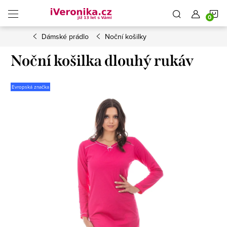
Přejít
N
na
obsah
Dámské prádlo
Noční košilky
K
Noční košilka dlouhý rukáv
Evropská značka