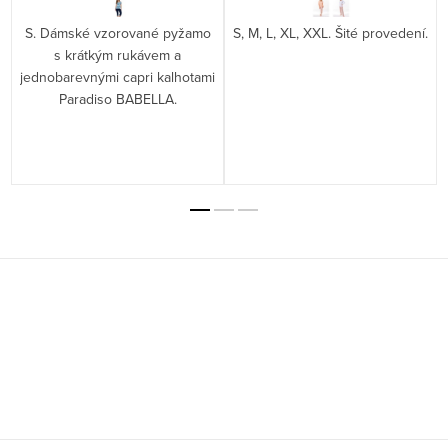
S. Dámské vzorované pyžamo
S, M, L, XL, XXL. Šité provedení.
s krátkým rukávem a
jednobarevnými capri kalhotami
Paradiso BABELLA.
Z
á
p
a
t
í