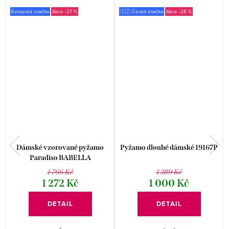
Evropská značka
-27 %
🇨🇿 Česká značka
-28 %
Dámské vzorované pyžamo
Pyžamo dlouhé dámské 19167P
Paradiso BABELLA
1 766 Kč
1 389 Kč
1 272 Kč
1 000 Kč
DETAIL
DETAIL