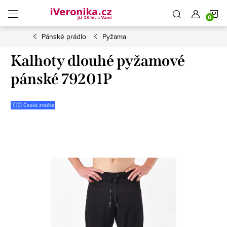
Přejít
N
na
obsah
Pánské prádlo
Pyžama
K
Kalhoty dlouhé pyžamové
pánské 79201P
🇨🇿 Česká značka