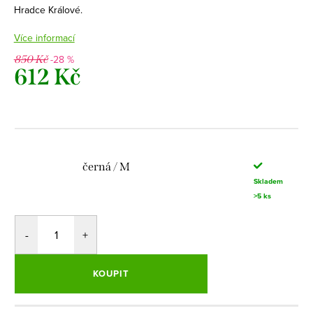
Hradce Králové.
Více informací
-28 %
850 Kč
612 Kč
Měrná
cena:
černá / M
Skladem
>5 ks
KOUPIT