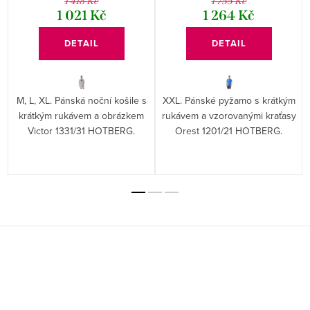
1 418 Kč
1 755 Kč
1 021 Kč
1 264 Kč
DETAIL
DETAIL
M, L, XL. Pánská noční košile s
XXL. Pánské pyžamo s krátkým
krátkým rukávem a obrázkem
rukávem a vzorovanými kraťasy
Victor 1331/31 HOTBERG.
Orest 1201/21 HOTBERG.
Z
á
p
a