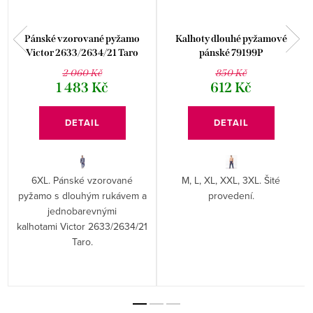
Pánské vzorované pyžamo
Kalhoty dlouhé pyžamové
Victor 2633/2634/21 Taro
pánské 79199P
2 060 Kč
850 Kč
1 483 Kč
612 Kč
DETAIL
DETAIL
6XL. Pánské vzorované
M, L, XL, XXL, 3XL. Šité
pyžamo s dlouhým rukávem a
provedení.
jednobarevnými
kalhotami Victor 2633/2634/21
Taro.