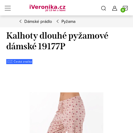
Přejít
N
na
obsah
Dámské prádlo
Pyžama
K
Kalhoty dlouhé pyžamové
dámské 19177P
🇨🇿 Česká značka