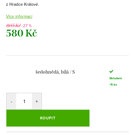
z Hradce Králové.
Více informací
-27 %
805 Kč
580 Kč
Měrná
cena:
šedohnědá, bílá / S
Skladem
>5 ks
KOUPIT