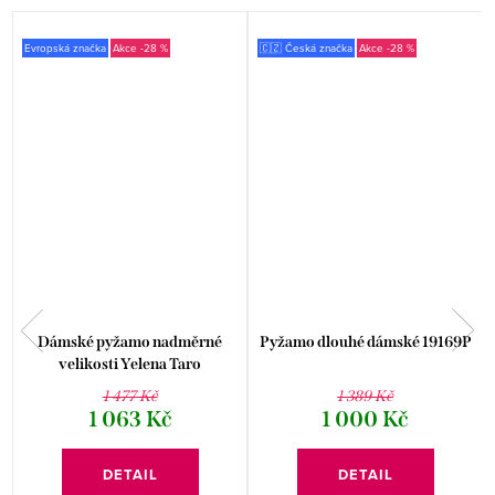
Evropská značka
-28 %
🇨🇿 Česká značka
-28 %
v
Dámské pyžamo nadměrné
Pyžamo dlouhé dámské 19169P
velikosti Yelena Taro
1 477 Kč
1 389 Kč
1 063 Kč
1 000 Kč
DETAIL
DETAIL