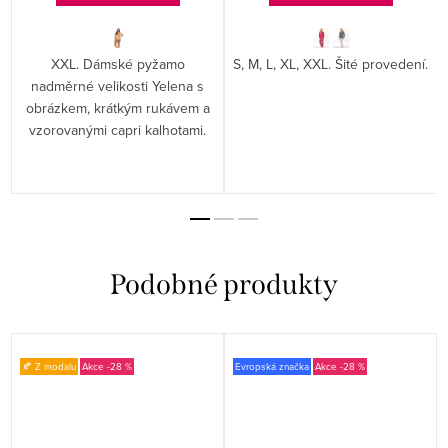
XXL. Dámské pyžamo
S, M, L, XL, XXL. Šité provedení.
.
nadměrné velikosti Yelena s
obrázkem, krátkým rukávem a
vzorovanými capri kalhotami.
🍂 Z modalu
-28 %
Evropská značka
-28 %