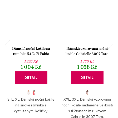
Dámská noční košile na
Dámská vzorovaná noční
ramínka 54/2-71 Fabio
košile Gabrielle 3007 Taro
1 395 Kč
1 470 Kč
1 004 Kč
1 058 Kč
DETAIL
DETAIL
S, L, XL. Dámská noční košile
XXL, 3XL. Dámská vzorovaná
s
na široká ramínka s
noční košile nadměrné velikosti
.
vystuženými košíčky.
s tříčtvrtečním rukávem
Gabrielle 3007 Taro.