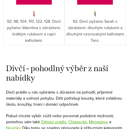
ů
92, 98, 104, 110, 122, 128. Dívčí
92. Dívčí pyžamo Sarah s
pyžamo Valentina s obrázkem,
obrázkem, dlouhým rukávem a
krátkým rukávem a capri
dlouhými vzorovanými kalhotami
kalhotami.
Taro.
O
v
Dívčí - pohodlný výběr z naší
l
nabídky
á
d
Dívčí prádlo u nás vybíráme s důrazem na pohodlí, příjemné
a
materiály a volnost pohybu. Děti potřebují kousky, které zvládnou
c
školu, kroužky, hraní i domácí odpočinek.
í
Pokud chcete výběr zúžit nebo porovnat podobné možnosti,
p
pomohou vám také
Dětské prádlo
,
Chlapecké
,
Megaslevy
a
r
Novinky
. Díky tomu se snadno přesunete k příbuzným kategoriím