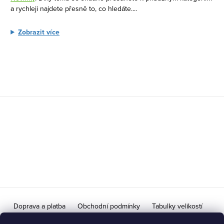
v
a rychleji najdete přesně to, co hledáte.
...
k
y
Zobrazit více
v
ý
p
i
s
Z
u
á
p
a
t
í
Doprava a platba
Obchodní podmínky
Tabulky velikostí