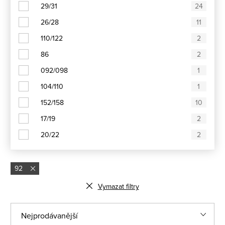
29/31
24
26/28
11
110/122
2
86
2
092/098
1
104/110
1
152/158
10
17/19
2
20/22
2
92
Vymazat filtry
Ř
Nejprodávanější