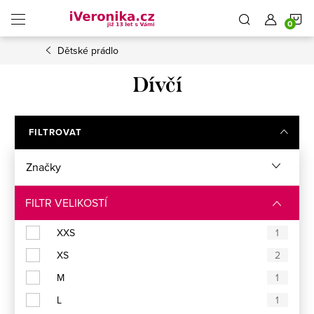
Přejít
N
na
obsah
Dětské prádlo
K
Dívčí
FILTROVAT
Značky
FILTR VELIKOSTÍ
XXS
1
XS
2
M
1
L
1