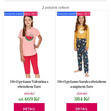
a
Doporučujeme
2
položek celkem
z
V
Evropská značka
-28 %
Evropská značka
-28 %
e
Nejlevnější
ý
n
p
Nejdražší
í
i
p
Abecedně
s
r
p
o
r
d
o
u
d
k
Dívčí pyžamo Valentina s
Dívčí pyžamo Sarah s obrázkem
u
obrázkem Taro
a nápisem Taro
t
651 Kč
534 Kč
k
ů
469 Kč
384 Kč
od
t
DETAIL
DETAIL