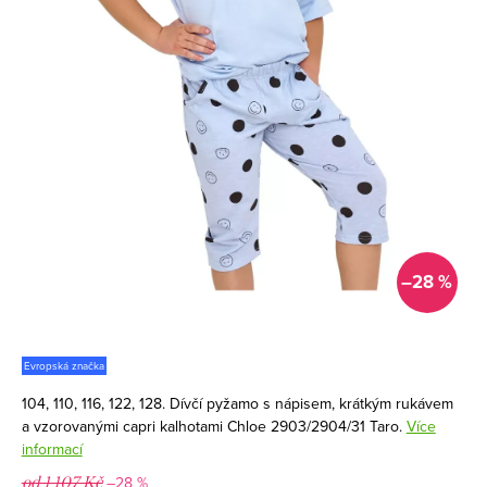
–28 %
Evropská značka
104, 110, 116, 122, 128. Dívčí pyžamo s nápisem, krátkým rukávem
a vzorovanými capri kalhotami Chloe 2903/2904/31 Taro.
Více
informací
–28 %
od 1 107 Kč