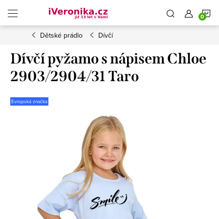
Přejít
N
na
obsah
Dětské prádlo
Dívčí
K
Dívčí pyžamo s nápisem Chloe
2903/2904/31 Taro
Evropská značka