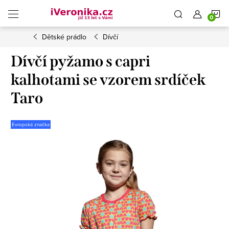
Přejít
N
na
obsah
Dětské prádlo
Dívčí
K
Dívčí pyžamo s capri
kalhotami se vzorem srdíček
Taro
Evropská značka