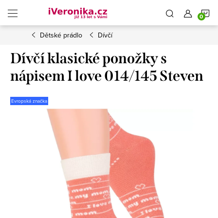
Přejít
N
na
obsah
Dětské prádlo
Dívčí
K
Dívčí klasické ponožky s
nápisem I love 014/145 Steven
Evropská značka