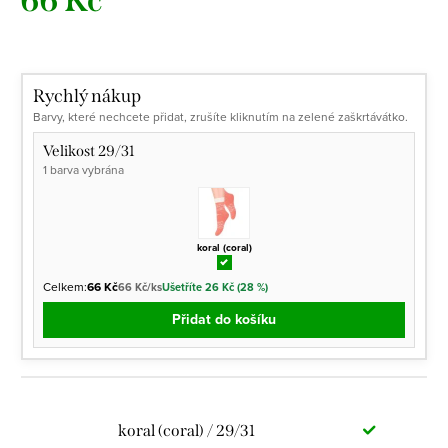
66 Kč
Měrná
cena:
Rychlý nákup
Barvy, které nechcete přidat, zrušíte kliknutím na zelené zaškrtávátko.
Velikost 29/31
1 barva vybrána
koral (coral)
Celkem:
66 Kč
66 Kč/ks
Ušetříte 26 Kč (28 %)
Přidat do košíku
koral (coral) / 29/31