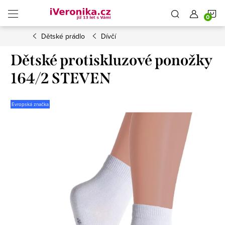
Přejít
N
na
obsah
Dětské prádlo
Dívčí
K
Dětské protiskluzové ponožky
164/2 STEVEN
Evropská značka