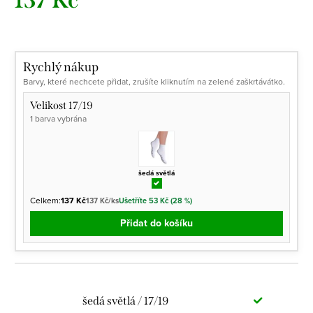
137 Kč
Měrná
cena:
Rychlý nákup
Barvy, které nechcete přidat, zrušíte kliknutím na zelené zaškrtávátko.
Velikost 17/19
1 barva vybrána
šedá světlá
Celkem:
137 Kč
137 Kč/ks
Ušetříte 53 Kč (28 %)
Přidat do košíku
šedá světlá / 17/19